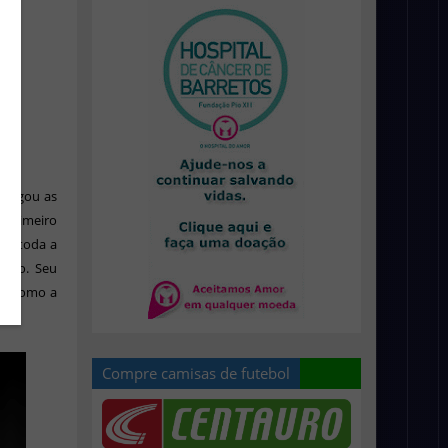
 chegou as
m primeiro
tou toda a
curo. Seu
al como a
Compre camisas de futebol