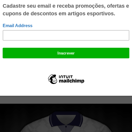
:
Brasil, Costa Rica, Escócia e Suécia
:
Alemanha, Colômbia, Emirados Árabes Unidos e Iugoslávia
Bélgica, Coréia do Sul, Espanha e Uruguuai
Egito, Inglaterra, Irlanda e Holanda
a -
Em sua melhor campanha desde 1966, quando foi anfitriã, a Inglaterra
is da competição. Com a equipe liderada por Gary Lineker, se classificou e
grupo, além de vencer Bélgica e Camarões na fase final do torneio. Dispu
ão com seu uniforme principal, com a camisa branca e calções azul es
 reserva era composto da camisa vermelha com calções e meias brancos. T
foi fornecida pela Umbro.