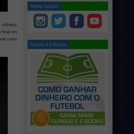
Redes Sociais
sofridos,
e final em
verde como
Cursos e E-Books