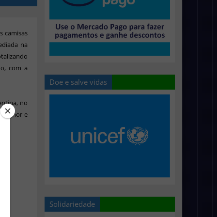
s camisas
ediada na
otalizando
ho, com a
Doe e salve vidas
ntina, no
 melhor e
Solidariedade