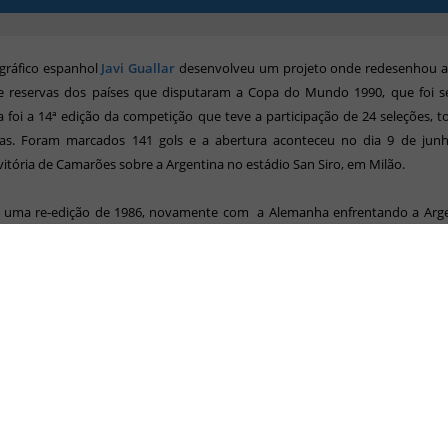
 gráfico espanhol
Javi Guallar
desenvolveu um projeto onde redesenhou a
s e reservas dos países que disputaram a Copa do Mundo 1990, que foi s
sta foi a 14ª edição da competição que teve a participação de 24 seleções, t
das. Foram marcados 141 gols e a abertura aconteceu no dia 9 de jun
 vitória de Camarões sobre a Argentina no estádio San Siro, em Milão.
foi uma re-edição de 1986, novamente com a Alemanha enfrentando a Arge
 julho no estádio Olimpico de Roma. Desta vez porém, a Alemanha levou a
 tri-campeã mundial ao vencer por 1x0, gol marcado por Andreas Brehme.
baixo as seleções divididas pelos grupos:
:
Áustria, Estados Unidos, Itália e Tchecoslováquia
:
Argentina, Camarões, Romênia e União Soviética