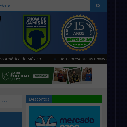
edator
a do México
Sudu apresenta as novas camisas do País de G
Descontos
rupo F