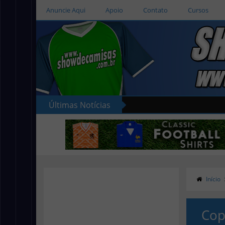
Anuncie Aqui
Apoio
Contato
Cursos
Últimas Notícias
Início
Cop