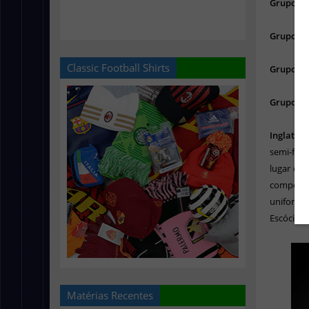
Grupo C
Grupo D
Classic Football Shirts
Grupo E:
Grupo F:
Inglaterr
semi-fina
lugar do 
competiç
uniforme
Escócia, 
Matérias Recentes