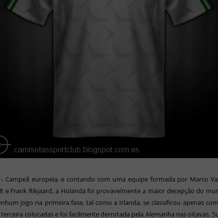
 -
Campeã europeia, e contando com uma equipe formada por Marco Va
t e Frank Rikjaard, a Holanda foi provavelmente a maior decepção do mu
nhum jogo na primeira fase, tal como a Irlanda, se classificou apenas c
terceira colocadas e foi facilmente derrotada pela Alemanha nas oitavas. S