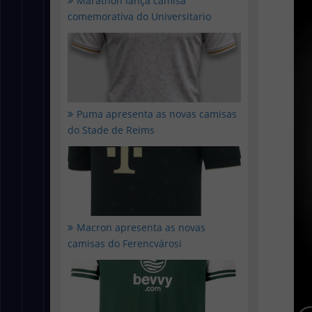
Marathon lança camisa
comemorativa do Universitario
Puma apresenta as novas camisas
do Stade de Reims
Macron apresenta as novas
camisas do Ferencvárosi