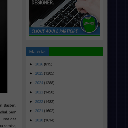
Matérias
2026
(815)
►
2025
(1305)
►
2024
(1288)
►
2023
(1450)
►
2022
(1482)
►
n Basten,
2021
(1602)
►
ndial. Sem
om uma das
2020
(1614)
►
ua camisa,