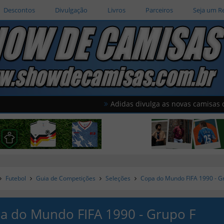
Descontos
Divulgação
Livros
Parceiros
Seja um R
Adidas divulga as novas camisas do Améric
Futebol
Guia de Competições
Seleções
Copa do Mundo FIFA 1990 - G
a do Mundo FIFA 1990 - Grupo F