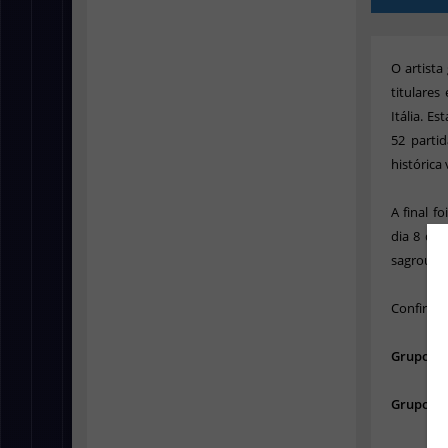
O artista
titulare
Itália. E
52 parti
histórica
A final 
dia 8 de
sagrou-se
Confira a
Grupo A
Grupo B