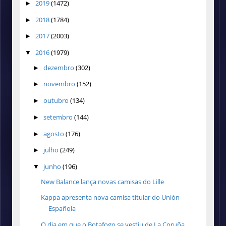
2019
(1472)
►
2018
(1784)
►
2017
(2003)
►
2016
(1979)
▼
dezembro
(302)
►
novembro
(152)
►
outubro
(134)
►
setembro
(144)
►
agosto
(176)
►
julho
(249)
►
junho
(196)
▼
New Balance lança novas camisas do Lille
Kappa apresenta nova camisa titular do Unión
Española
O dia em que o Botafogo se vestiu de La Coruña