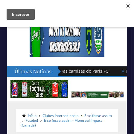
Últimas Notícias
Hummel lança as novas camisas do 
Início
Clubes Internacionais
E se fosse assim
Futebol
E se fosse assim - Montreal Impact
(Canadá)