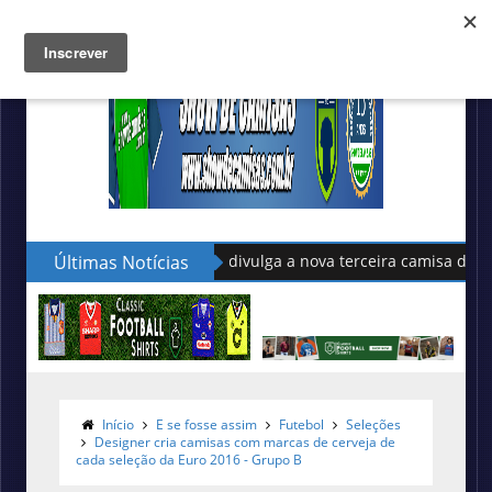
Últimas Notícias
Volt divulga a nova terceira camisa do Figueirense
Início
E se fosse assim
Futebol
Seleções
Designer cria camisas com marcas de cerveja de
cada seleção da Euro 2016 - Grupo B