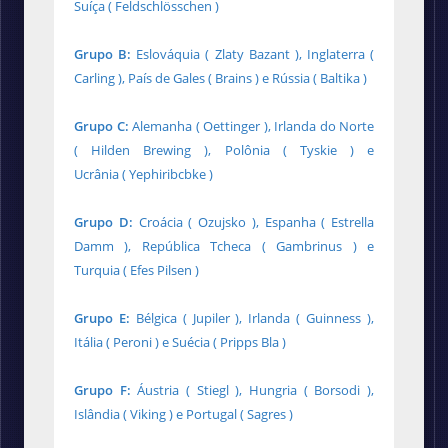
Suíça ( Feldschlösschen )
Grupo B:
Eslováquia ( Zlaty Bazant ), Inglaterra (
Carling ), País de Gales ( Brains ) e Rússia ( Baltika )
Grupo C:
Alemanha ( Oettinger ), Irlanda do Norte
( Hilden Brewing ), Polônia ( Tyskie ) e
Ucrânia ( Yephiribcbke )
Grupo D:
Croácia ( Ozujsko ), Espanha ( Estrella
Damm ), República Tcheca ( Gambrinus ) e
Turquia ( Efes Pilsen )
Grupo E:
Bélgica ( Jupiler ), Irlanda ( Guinness ),
Itália ( Peroni ) e Suécia ( Pripps Bla )
Grupo F:
Áustria ( Stiegl ), Hungria ( Borsodi ),
Islândia ( Viking ) e Portugal ( Sagres )