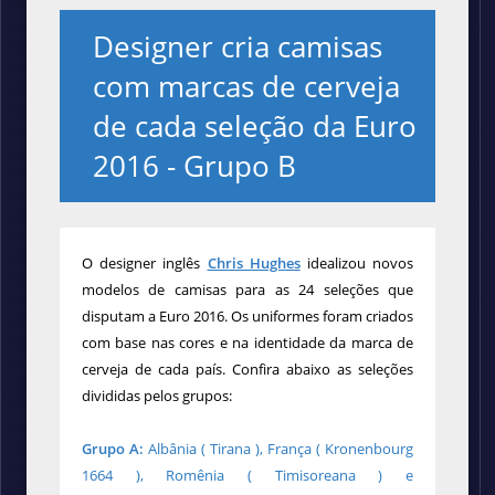
Designer cria camisas
com marcas de cerveja
de cada seleção da Euro
2016 - Grupo B
O designer inglês
Chris Hughes
idealizou novos
modelos de camisas para as 24 seleções que
disputam a Euro 2016. Os uniformes foram criados
com base nas cores e na identidade da marca de
cerveja de cada país. Confira abaixo as seleções
divididas pelos grupos:
Grupo A:
Albânia ( Tirana ), França ( Kronenbourg
1664 ), Romênia ( Timisoreana ) e