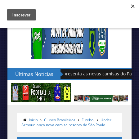
Últimas Notícias
Sudu apresenta as novas camisas do País de Gales
Início
Clubes Brasileiros
Futebol
Under
Armour lança nova camisa reserva do São Paulo