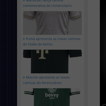
Marathon lança camisa
comemorativa do Universitario
Puma apresenta as novas camisas
do Stade de Reims
Macron apresenta as novas
camisas do Ferencvárosi