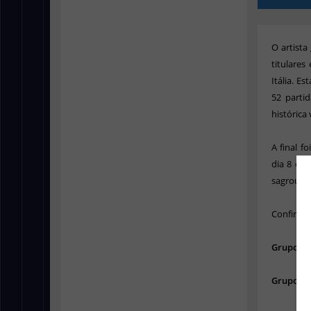
O artista
titulare
Itália. E
52 parti
histórica
A final 
dia 8 de
sagrou-se
Confira a
Grupo A
Grupo B