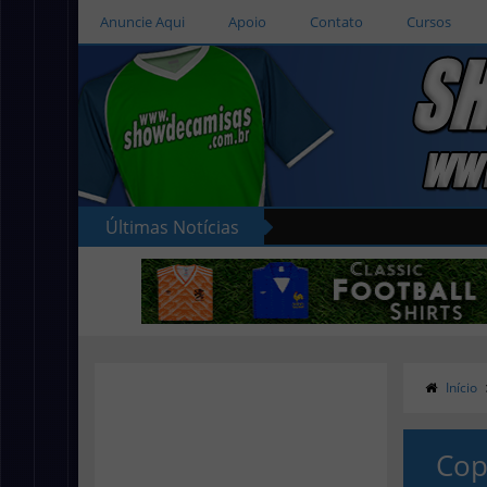
Anuncie Aqui
Apoio
Contato
Cursos
Últimas Notícias
Início
Cop