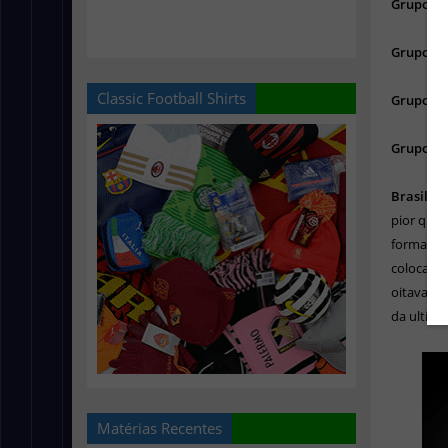
Grupo C
Grupo D
Classic Football Shirts
Grupo E:
Grupo F:
Brasil -
A
pior que 
formada 
colocação
oitavas d
da ultima
Matérias Recentes