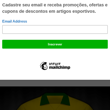
:
Brasil, Costa Rica, Escócia e Suécia
:
Alemanha, Colômbia, Emirados Árabes Unidos e Iugoslávia
Bélgica, Coréia do Sul, Espanha e Uruguuai
Egito, Inglaterra, Irlanda e Holanda
 polemica seleção comandada por Sebastião Lazaroni é apontada por muit
já representou o Brasil em um mundial. Teve como maior destaque a dupla
por Careca e Muller, responsavel pelos gols do pais que garantiram a
 do grupo com três vitórias. Porém, não foi suficiente para vencer a Arg
e final. Esta foi a ultima camisa fornecida por uma empresa brasileira (Top
 com o logo azul da CBF.