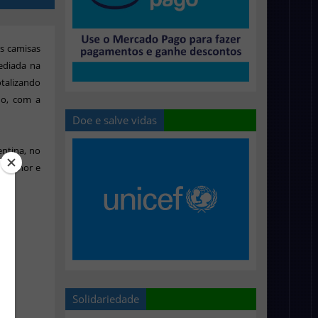
s camisas
ediada na
otalizando
ho, com a
Doe e salve vidas
ntina, no
 melhor e
Solidariedade