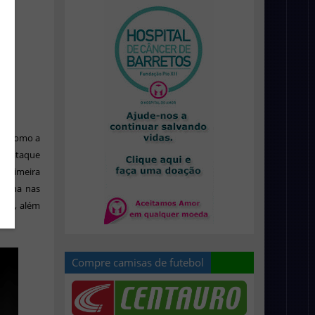
os como a
 de ataque
 primeira
entina nas
per), além
Compre camisas de futebol