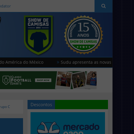
edator
a do México
Sudu apresenta as novas camisas do País de G
Descontos
rupo C