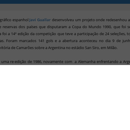
 gráfico espanhol
Javi Guallar
desenvolveu um projeto onde redesenhou a
s e reservas dos países que disputaram a Copa do Mundo 1990, que foi s
sta foi a 14ª edição da competição que teve a participação de 24 seleções, t
das. Foram marcados 141 gols e a abertura aconteceu no dia 9 de jun
 vitória de Camarões sobre a Argentina no estádio San Siro, em Milão.
foi uma re-edição de 1986, novamente com a Alemanha enfrentando a Arge
 julho no estádio Olimpico de Roma. Desta vez porém, a Alemanha levou a
 tri-campeã mundial ao vencer por 1x0, gol marcado por Andreas Brehme.
baixo as seleções divididas pelos grupos:
:
Áustria, Estados Unidos, Itália e Tchecoslováquia
:
Argentina, Camarões, Romênia e União Soviética