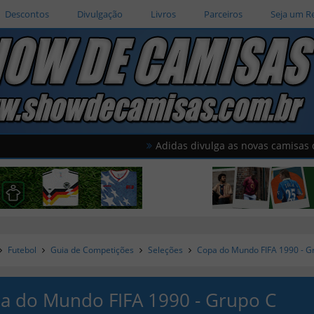
Descontos
Divulgação
Livros
Parceiros
Seja um R
Adidas divulga as novas camisas do Améric
Futebol
Guia de Competições
Seleções
Copa do Mundo FIFA 1990 - G
a do Mundo FIFA 1990 - Grupo C