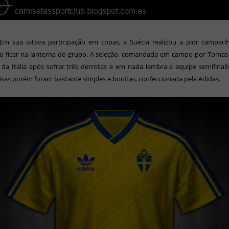
Em sua oitava participação em copas, a Suécia realizou a pior campan
ao ficar na lanterna do grupo. A seleção, comandada em campo por Tomas 
da Itália após sofrer três derrotas e em nada lembra a equipe semifinali
sas porém foram bastante simples e bonitas, confeccionada pela Adidas.