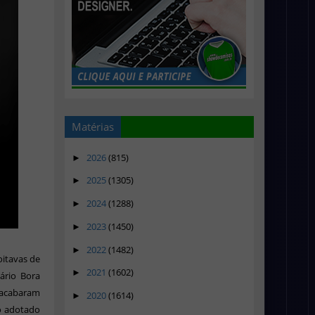
Matérias
2026
(815)
►
2025
(1305)
►
2024
(1288)
►
2023
(1450)
►
2022
(1482)
►
oitavas de
2021
(1602)
►
dário Bora
 acabaram
2020
(1614)
►
ão adotado