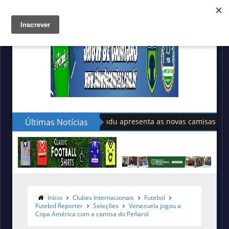
Últimas Notícias
Sudu apresenta as novas camisas do País de G
Início
Clubes Internacionais
Futebol
Futebol Reporter
Seleções
Venezuela jogou a
Copa América com a camisa do Peñarol