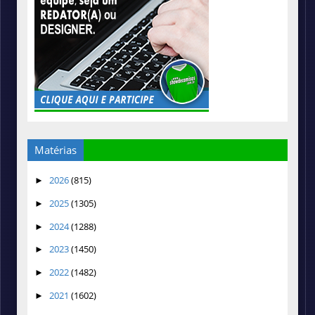
Matérias
2026
(815)
►
2025
(1305)
►
2024
(1288)
►
2023
(1450)
►
2022
(1482)
►
2021
(1602)
►