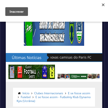
Últimas Notícias
Hummel lança as novas camisas do
Início
Clubes Internacionais
E se fosse assim
Futebol
E se fosse assim - Futbolniy Klub Dynamo
Kyiv (Ucrânia)