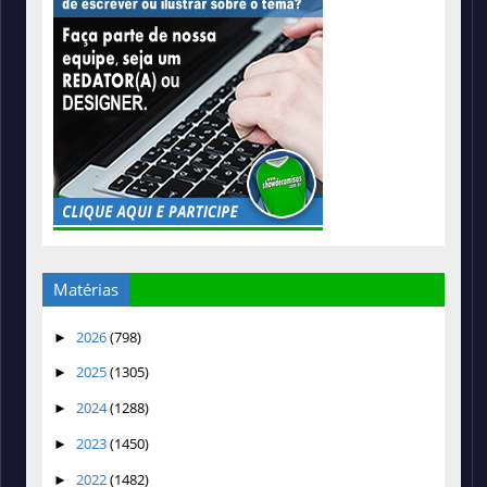
Matérias
2026
(798)
►
2025
(1305)
►
2024
(1288)
►
2023
(1450)
►
2022
(1482)
►