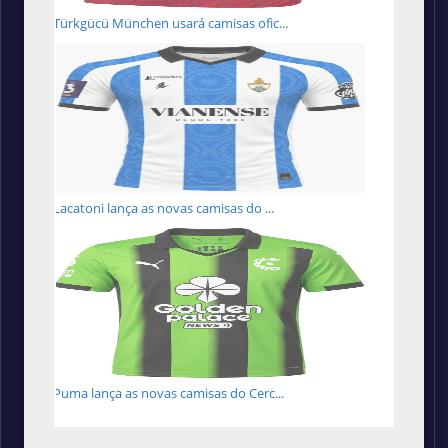
Türkgücü München usará camisas ofic...
Lacatoni lança as novas camisas do ...
Puma lança as novas camisas do Cerc...