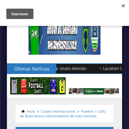
leção turca no Campeonato Alemão
Últimas Notícias
Lacatoni lança as novas
Início
Clubes Internacionais
Futebol
LDU
de Quito busca colecionadores de suas camisas