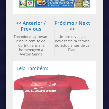
<< Anterior /
Próximo / Next
Previous
>>
Torcedores aprovam
Umbro divulga a
a nova camisa do
nova terceira camisa
Corinthians em
do Estudiantes de La
homenagem a
Plata
Ayrton Senna
Leia Também: