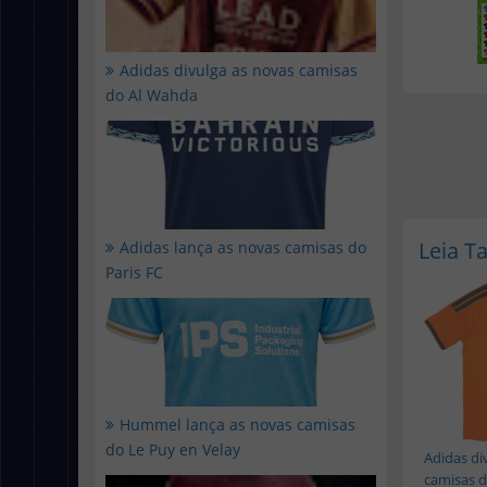
Adidas divulga as novas camisas
do Al Wahda
Leia 
Adidas lança as novas camisas do
Paris FC
Hummel lança as novas camisas
do Le Puy en Velay
Adidas di
camisas do