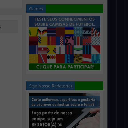
Games
k
Seja Nosso Redator(a)