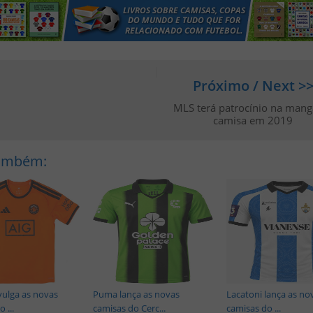
Próximo / Next >
MLS terá patrocínio na mang
camisa em 2019
Também:
vulga as novas
Puma lança as novas
Lacatoni lança as no
 ...
camisas do Cerc...
camisas do ...