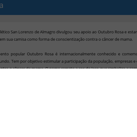
a
tlético San Lorenzo de Almagro divulgou seu apoio ao Outubro Rosa e est
 em sua camisa como forma de conscientização contra o câncer de mama.
nto popular Outubro Rosa é internacionalmente conhecido e comem
ndo. Tem por objetivo estimular a participação da população, empresas e
contra o câncer de mama. O nome remete a cor do laço que simboliza a ca
o contra a doença.