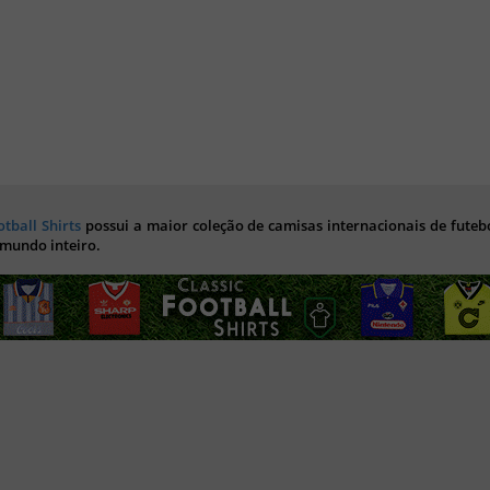
otball Shirts
possui a maior coleção de camisas internacionais de futebo
 mundo inteiro.