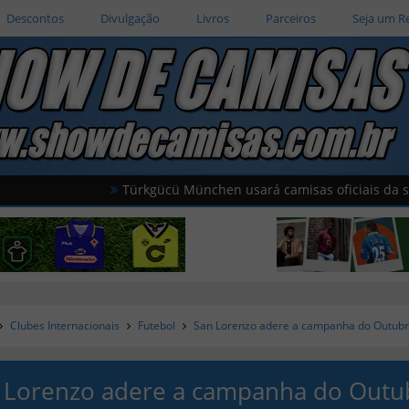
Descontos
Divulgação
Livros
Parceiros
Seja um R
Türkgücü München usará camisas oficiais da seleção t
Clubes Internacionais
Futebol
San Lorenzo adere a campanha do Outubr
 Lorenzo adere a campanha do Outu