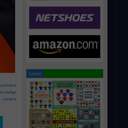
Livros
 primeiro
om código
s, compre