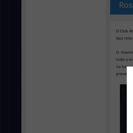
Ros
O Club A
laço rosa
O movime
todo o mu
na luta 
prevençã