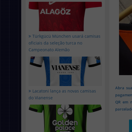
Türkgücü München usará camisas
oficiais da seleção turca no
Campeonato Alemão
Abra sua
Lacatoni lança as novas camisas
pagament
do Vianense
QR em mi
parcelado