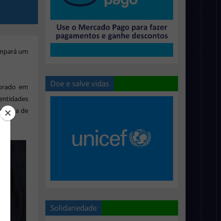
ampará um
Doe e salve vidas
orado em
 entidades
mpanha de
Solidariedade