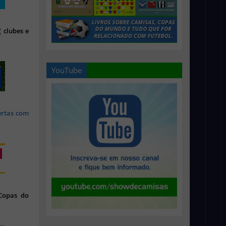
 clubes e
YouTube
ertas com
 Copas do