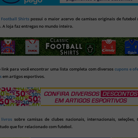
 Football Shirts
possui o maior acervo de camisas originais de futebol (
). A loja faz entregas no mundo inteiro.
o link para você encontrar uma lista completa com diversos
cupons e of
s
em artigos esportivos.
s
livros
sobre camisas de clubes nacionais, internacionais, seleções,
tudo que for relacionado com futebol.