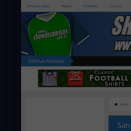
Anuncie Aqui
Apoio
Contato
Cursos
Últimas Notícias
Início
San