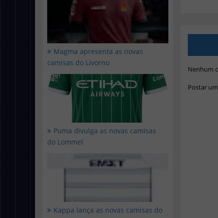
Magma apresenta as novas
camisas do Livorno
Nenhum c
Postar um
Puma divulga as novas camisas
do Lommel
Kappa lança as novas camisas do