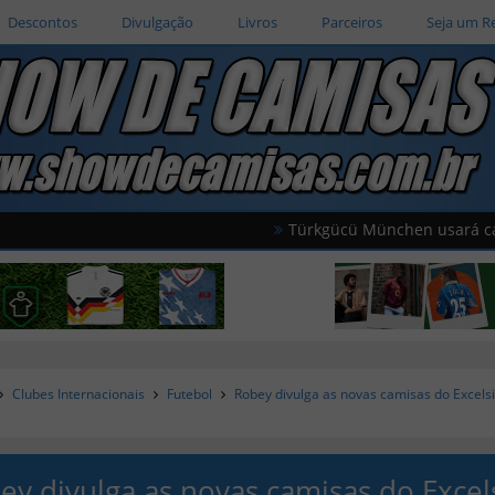
Descontos
Divulgação
Livros
Parceiros
Seja um R
Türkgücü München usará camisas oficiai
Clubes Internacionais
Futebol
Robey divulga as novas camisas do Excels
ey divulga as novas camisas do Excel