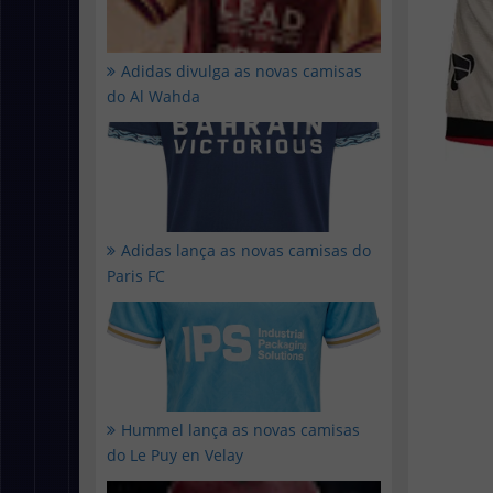
Adidas divulga as novas camisas
do Al Wahda
Adidas lança as novas camisas do
Paris FC
Hummel lança as novas camisas
do Le Puy en Velay