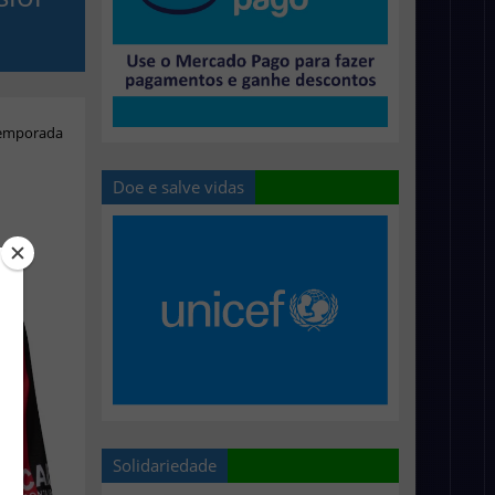
temporada
Doe e salve vidas
Solidariedade