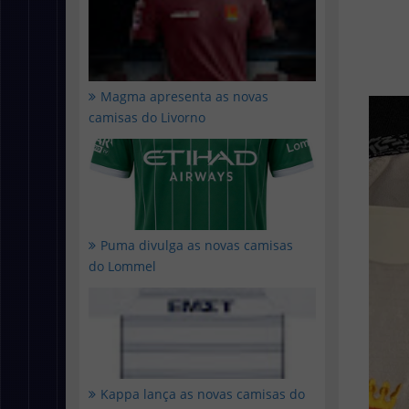
Magma apresenta as novas
camisas do Livorno
Puma divulga as novas camisas
do Lommel
Kappa lança as novas camisas do