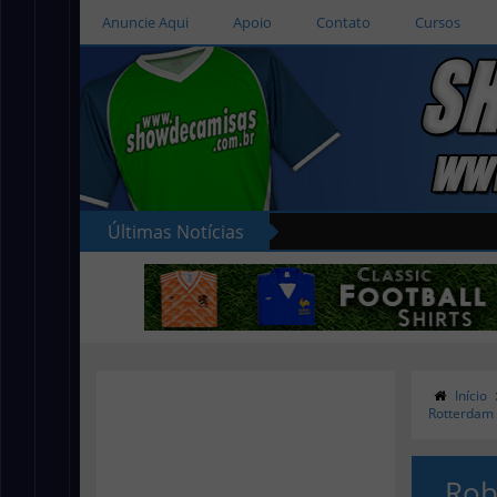
Anuncie Aqui
Apoio
Contato
Cursos
Últimas Notícias
Início
Rotterdam
Rob