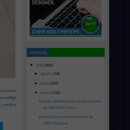
Matérias
2026
(806)
▼
agosto
(18)
►
julho
(245)
►
 primeiro
junho
(138)
▼
om código
Penalty apresenta as novas camisas
s, compre
do Montedio Yam...
Joma lança as novas camisas do
1860 Munique