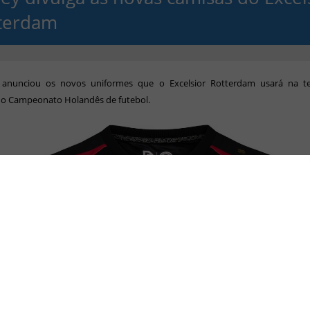
terdam
anunciou os novos uniformes que o Excelsior Rotterdam usará na 
do Campeonato Holandês de futebol.