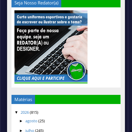
Seja Nosso Redator(a)
Matérias
2026
(815)
▼
agosto
(25)
►
julho
(245)
►