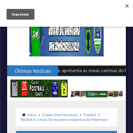
Últimas Notícias
Sudu apresenta as novas camisas do País de Gales
Início
Clubes Internacionais
Futebol
Reebok é a nova fornecedora esportiva do Hibernian