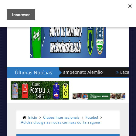
da seleção turca no Campeonato Alemão
Últimas Notícias
Lacatoni lança as
Início
Clubes Internacionais
Futebol
Adidas divulga as novas camisas do Tarragona