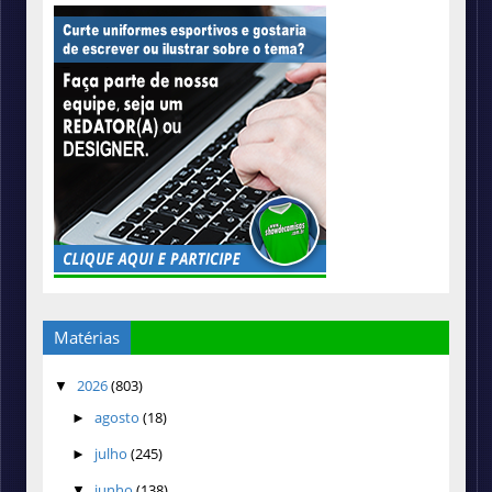
Matérias
2026
(803)
▼
agosto
(18)
►
julho
(245)
►
junho
(138)
▼