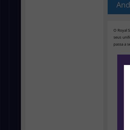
And
O Royal S
seus unif
passa a s