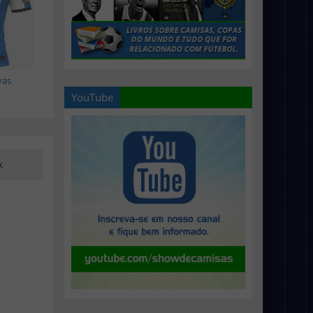
vas
YouTube
k