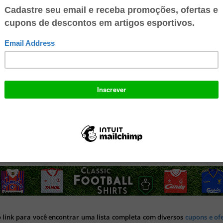
 conta digital 100% gratuita no Mercado Pago e ganhe R$ 10 no seu
o para: Recarregar seu celular, Pagar suas contas de consumo, Pagar c
lhares de lugares. Multiplique suas economias, faça transferência
 e aproveite todos os benefícios!
 Football Shirts
possui o maior acervo de camisas originais de futebol (
). A loja faz entregas no mundo inteiro.
o link para você encontrar uma lista completa com diversos
cupons e of