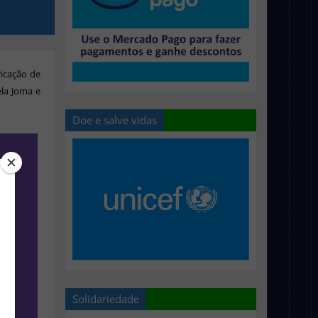
ricação de
ela Joma e
Doe e salve vidas
Solidariedade