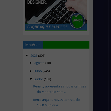
Matérias
2026
(806)
▼
agosto
(18)
►
julho
(245)
►
junho
(138)
▼
Penalty apresenta as novas camisas
do Montedio Yam...
Joma lança as novas camisas do
1860 Munique