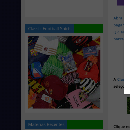
Abra sua
pagament
Classic Football Shirts
QR em mi
parcelado
A
Classic
seleções 
Matérias Recentes
Clique n