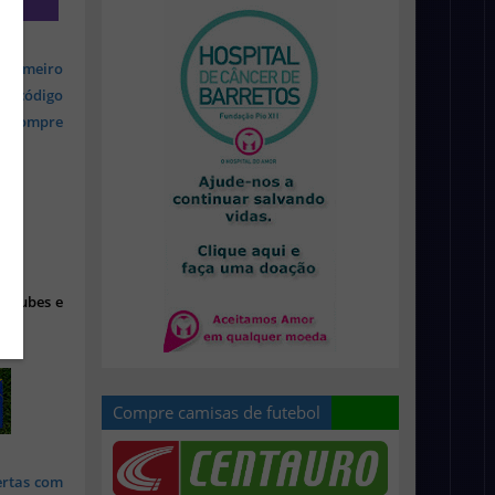
 primeiro
om código
s, compre
 clubes e
Compre camisas de futebol
ertas com