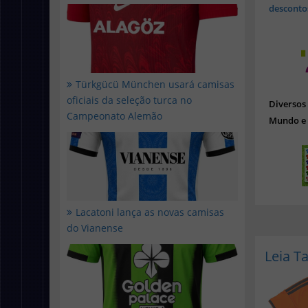
desconto
Türkgücü München usará camisas
oficiais da seleção turca no
Diverso
Campeonato Alemão
Mundo e 
Lacatoni lança as novas camisas
do Vianense
Leia 