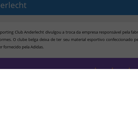
erlecht
porting Club Anderlecht divulgou a troca da empresa responsável pela fab
ormes. O clube belga deixa de ter seu material esportivo confeccionado p
er fornecido pela Adidas.