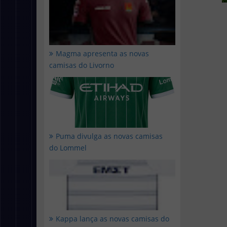
Magma apresenta as novas
camisas do Livorno
Puma divulga as novas camisas
do Lommel
Kappa lança as novas camisas do