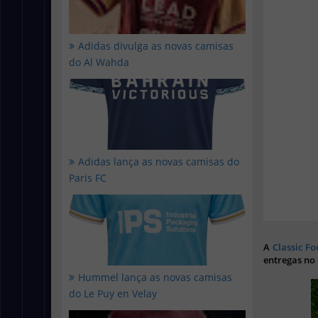
Adidas divulga as novas camisas
do Al Wahda
Adidas lança as novas camisas do
Paris FC
A
Classic Fo
entregas no
Hummel lança as novas camisas
do Le Puy en Velay