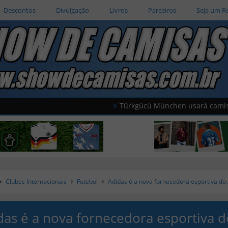
Descontos
Divulgação
Livros
Parceiros
Seja um R
Türkgücü München usará camisas oficiais
Clubes Internacionais
Futebol
Adidas é a nova fornecedora esportiva do
das é a nova fornecedora esportiva d