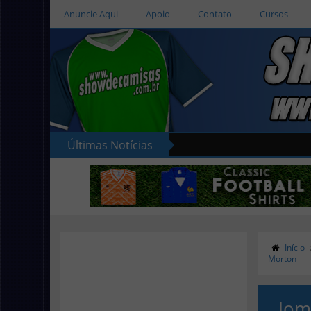
Anuncie Aqui
Apoio
Contato
Cursos
Últimas Notícias
Início
Morton
Jom