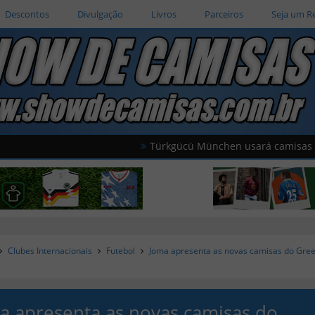
Descontos
Divulgação
Livros
Parceiros
Seja um R
Türkgücü München usará camisas oficiais d
Clubes Internacionais
Futebol
Joma apresenta as novas camisas do Gre
a apresenta as novas camisas do