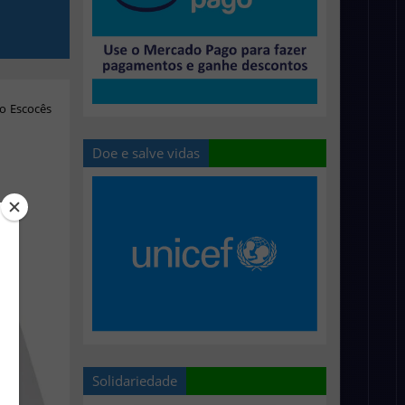
o Escocês
Doe e salve vidas
Solidariedade