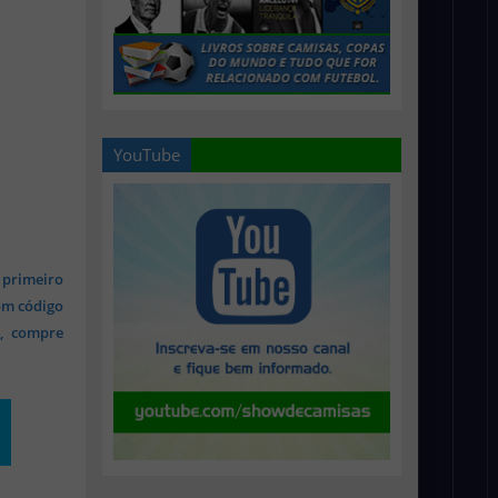
YouTube
 primeiro
om código
s, compre