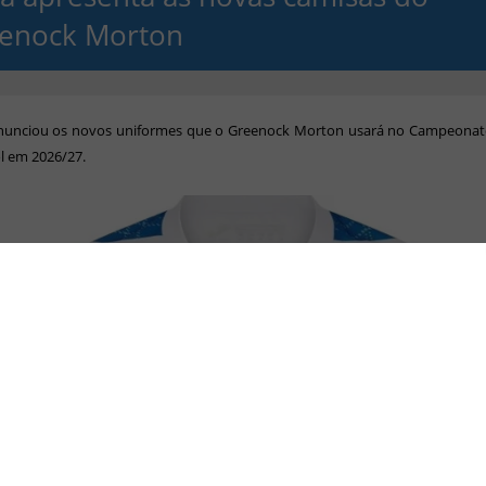
enock Morton
nunciou os novos uniformes que o Greenock Morton usará no Campeonat
l em 2026/27.