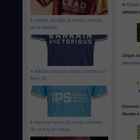
A
Classic
seleções 
Adidas divulga as novas camisas
do Al Wahda
Clique n
desconto
Adidas lança as novas camisas do
Paris FC
Diverso
Mundo e 
Hummel lança as novas camisas
do Le Puy en Velay