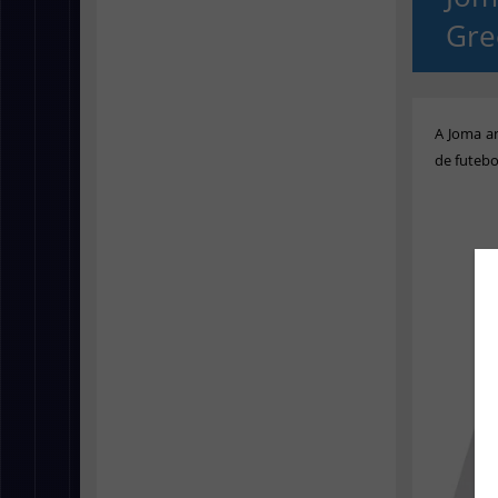
Gre
A Joma a
de futebo