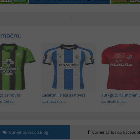
Também:
ça as novas
Lacatoni lança as novas
Türkgücü München 
 Cerc...
camisas do ...
camisas ofic...
Comentários do Blog
Comentários do Faceboo