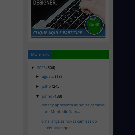
Matérias
2026
(806)
▼
agosto
(18)
►
julho
(245)
►
junho
(138)
▼
Penalty apresenta as novas camisas
do Montedio Yam...
Joma lança as novas camisas do
1860 Munique