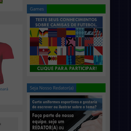
Games
Seja Nosso Redator(a)
usará
k