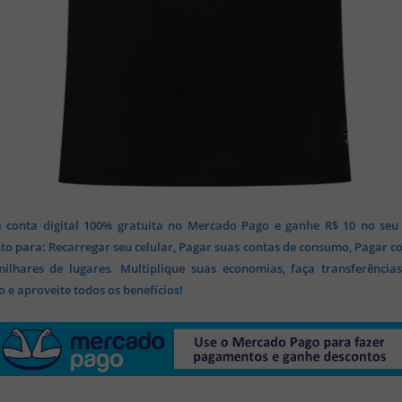
 conta digital 100% gratuita no Mercado Pago e ganhe R$ 10 no seu
o para: Recarregar seu celular, Pagar suas contas de consumo, Pagar c
lhares de lugares. Multiplique suas economias, faça transferência
 e aproveite todos os benefícios!