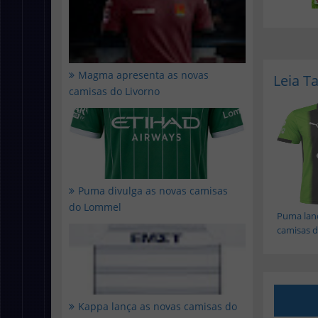
Magma apresenta as novas
Leia 
camisas do Livorno
Puma divulga as novas camisas
do Lommel
Puma lan
camisas do
Kappa lança as novas camisas do