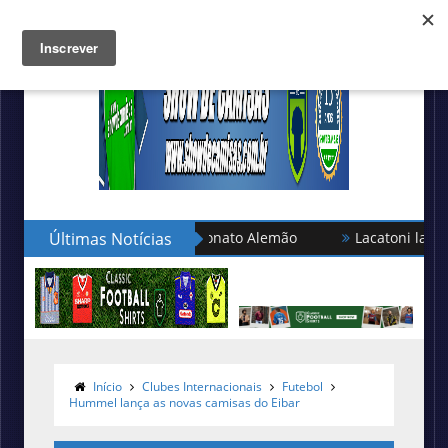
eleção turca no Campeonato Alemão
Últimas Notícias
Lacatoni lança as nova
Início
Clubes Internacionais
Futebol
Hummel lança as novas camisas do Eibar