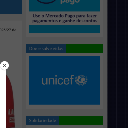
026/27 da
Doe e salve vidas
Solidariedade