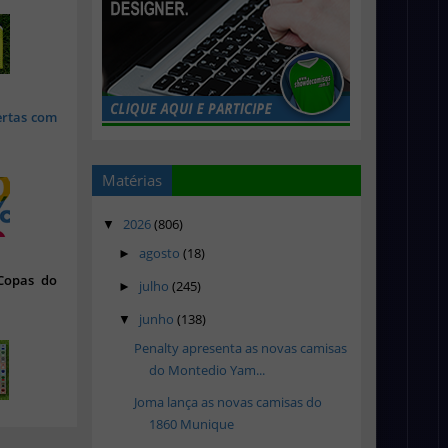
ertas com
Matérias
2026
(806)
▼
agosto
(18)
►
 Copas do
julho
(245)
►
junho
(138)
▼
Penalty apresenta as novas camisas
do Montedio Yam...
Joma lança as novas camisas do
1860 Munique