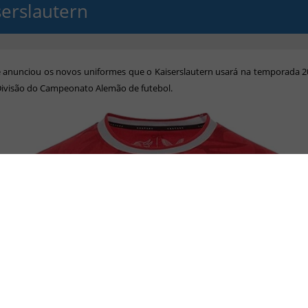
serslautern
e anunciou os novos uniformes que o Kaiserslautern usará na temporada 2
Divisão do Campeonato Alemão de futebol.