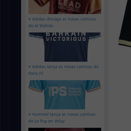
Adidas divulga as novas camisas
do Al Wahda
Adidas lança as novas camisas do
Paris FC
Hummel lança as novas camisas
do Le Puy en Velay