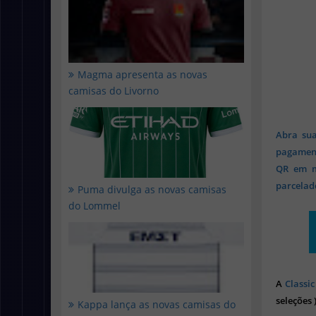
Magma apresenta as novas
camisas do Livorno
Abra sua
pagament
QR em mi
parcelado
Puma divulga as novas camisas
do Lommel
A
Classic
seleções 
Kappa lança as novas camisas do