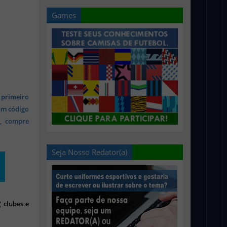
Games
 primeiro
om código
s, compre
Seja Nosso Redator(a)
 clubes e