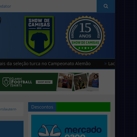
edator
ção turca no Campeonato Alemão
Lacatoni lança as novas c
Descontos
erslautern