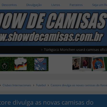
Descontos
Divulgação
Livros
Parceiros
Seja um R
Türkgücü München usará camisas oficiais da sele
Clubes Internacionais
Futebol
Castore divulga as novas camisas do Kais
tore divulga as novas camisas do