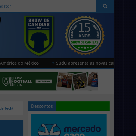
edator
do México
Sudu apresenta as novas camisas do País de Gal
Descontos
derlecht