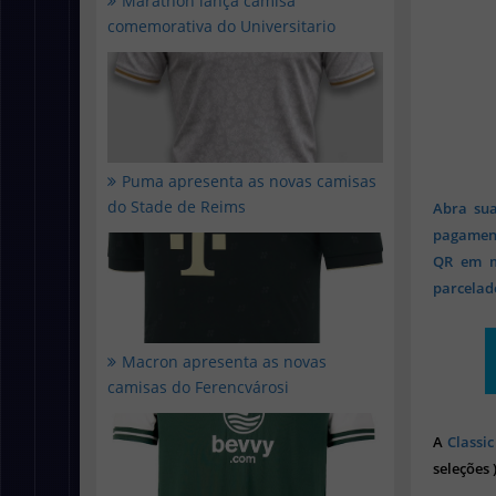
Marathon lança camisa
comemorativa do Universitario
Puma apresenta as novas camisas
do Stade de Reims
Abra sua
pagament
QR em mi
parcelado
Macron apresenta as novas
camisas do Ferencvárosi
A
Classic
seleções 