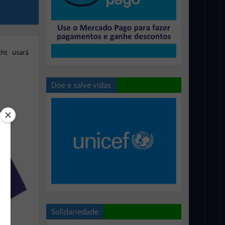
ht usará
Doe e salve vidas
Solidariedade