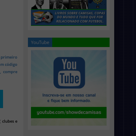
YouTube
 primeiro
om código
s, compre
 clubes e