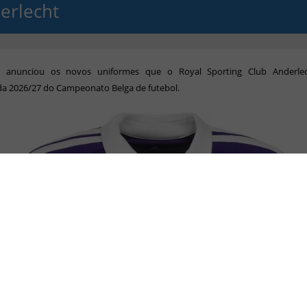
erlecht
 anunciou os novos uniformes que o Royal Sporting Club Anderlec
a 2026/27 do Campeonato Belga de futebol.