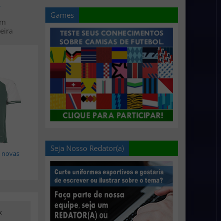
>
Games
em
eira
Seja Nosso Redator(a)
 novas
k