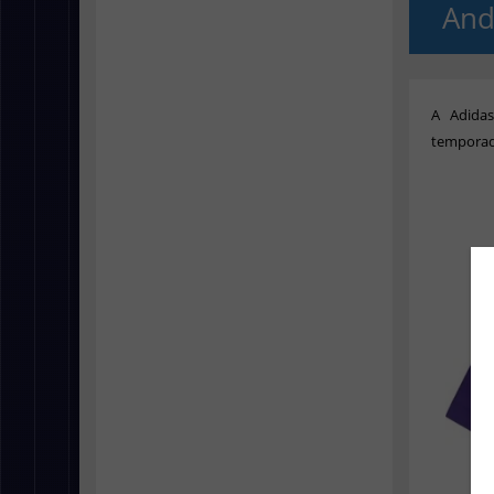
And
A Adidas
temporad