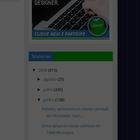
Matérias
2026
(815)
▼
agosto
(25)
►
julho
(245)
►
junho
(138)
▼
Penalty apresenta as novas camisas
do Montedio Yam...
Joma lança as novas camisas do
1860 Munique