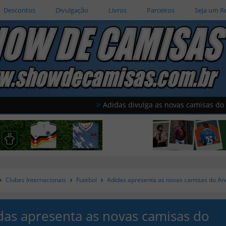
Descontos
Divulgação
Livros
Parceiros
Seja um R
Adidas divulga as novas camisas do América 
Clubes Internacionais
Futebol
Adidas apresenta as novas camisas do An
das apresenta as novas camisas do