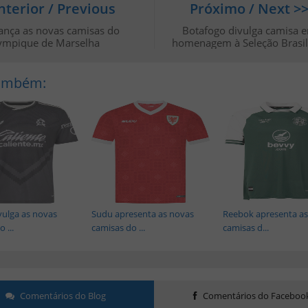
nterior / Previous
Próximo / Next >
ança as novas camisas do
Botafogo divulga camisa 
ympique de Marselha
homenagem à Seleção Brasil
Também:
vulga as novas
Sudu apresenta as novas
Reebok apresenta as
 ...
camisas do ...
camisas d...
Comentários do Blog
Comentários do Faceboo