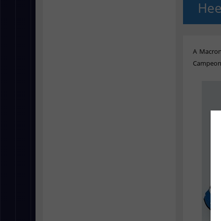
Hee
A Macron
Campeona