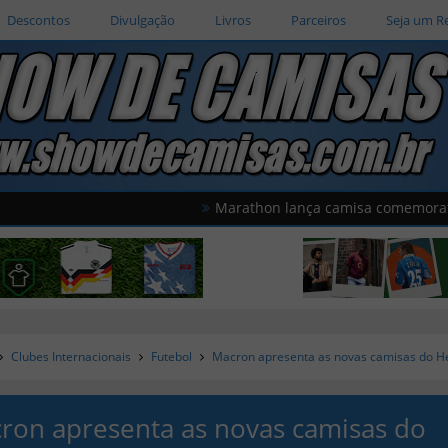
Descontos
Divulgação
Livros
Parceiros
Seja um R
Marathon lança camisa comemorativa do Uni
Clubes Internacionais
Futebol
Macron apresenta as novas camisas do 
ron apresenta as novas camisas do