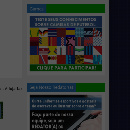
Games
Seja Nosso Redator(a)
l. A loja faz