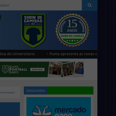
edator
versitario
Puma apresenta as novas camisas do Stade de
Descontos
Heerenveen