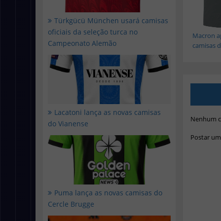
Türkgücü München usará camisas
oficiais da seleção turca no
Macron a
Campeonato Alemão
camisas d.
Lacatoni lança as novas camisas
Nenhum c
do Vianense
Postar um
Puma lança as novas camisas do
Cercle Brugge