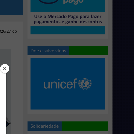
026/27 do
Doe e salve vidas
Solidariedade