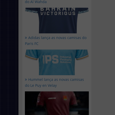
do Al Wahda
Adidas lança as novas camisas do
Paris FC
Hummel lança as novas camisas
do Le Puy en Velay