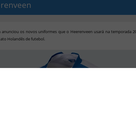
renveen
 anunciou os novos uniformes que o Heerenveen usará na temporada 2
to Holandês de futebol.