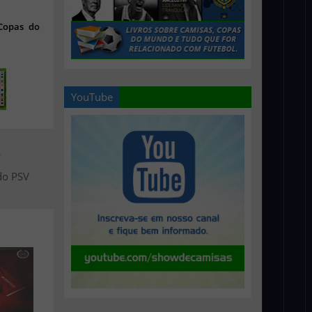
 Copas do
YouTube
>
do PSV