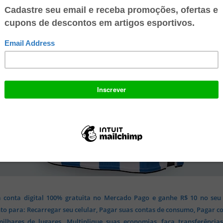
 conta digital 100% gratuita no Mercado Pago e ganhe R$ 10 no seu
o para: Recarregar seu celular, Pagar suas contas de consumo, Pagar c
lhares de lugares. Multiplique suas economias, faça transferência