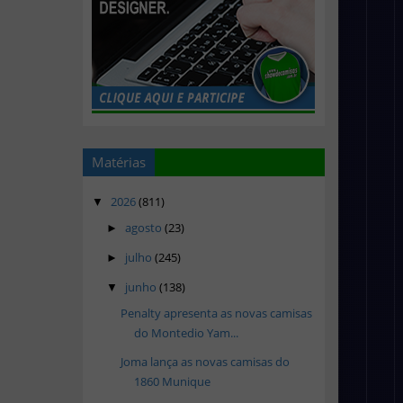
Matérias
2026
(811)
▼
agosto
(23)
►
julho
(245)
►
junho
(138)
▼
Penalty apresenta as novas camisas
do Montedio Yam...
Joma lança as novas camisas do
1860 Munique