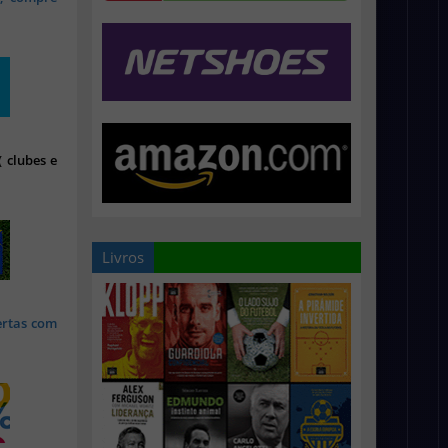
 clubes e
Livros
ertas com