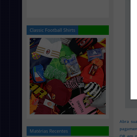
Classic Football Shirts
Abra sua
pagament
Matérias Recentes
QR em mi