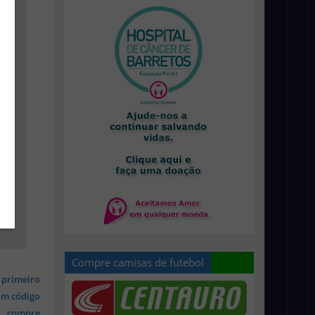
Compre camisas de futebol
 primeiro
om código
s, compre