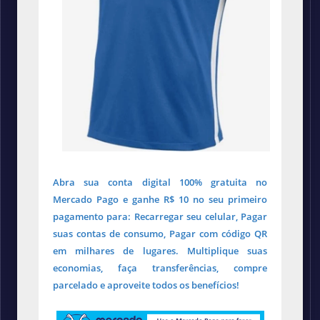
Abra sua conta digital 100% gratuita no
Mercado Pago e ganhe R$ 10 no seu primeiro
pagamento para: Recarregar seu celular, Pagar
suas contas de consumo, Pagar com código QR
em milhares de lugares. Multiplique suas
economias, faça transferências, compre
parcelado e aproveite todos os benefícios!