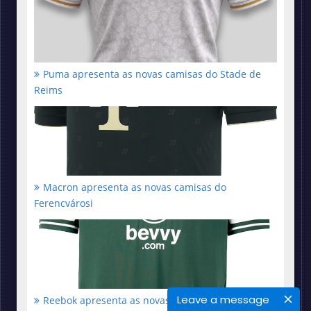
Puma apresenta as novas camisas do Stade de
Reims
Macron apresenta as novas camisas do
Ferencvárosi
Leave a message
Reebok apresenta as novas camisas do