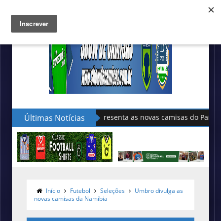
Últimas Notícias
Sudu apresenta as novas camisas do País de Gales
Início
Futebol
Seleções
Umbro divulga as
novas camisas da Namíbia