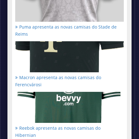
Puma apresenta as novas camisas do Stade de
Reims
Macron apresenta as novas camisas do
Ferencvárosi
Reebok apresenta as novas camisas do
Hibernian