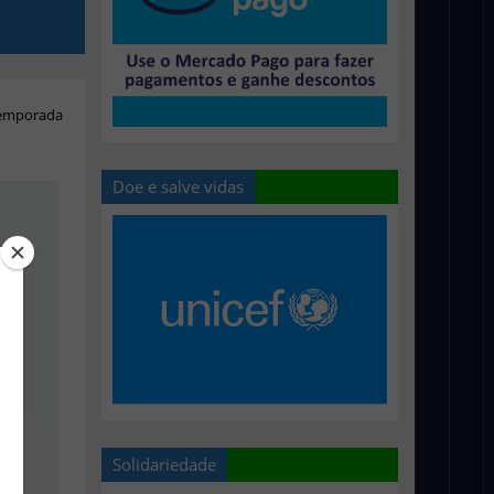
temporada
Doe e salve vidas
Solidariedade