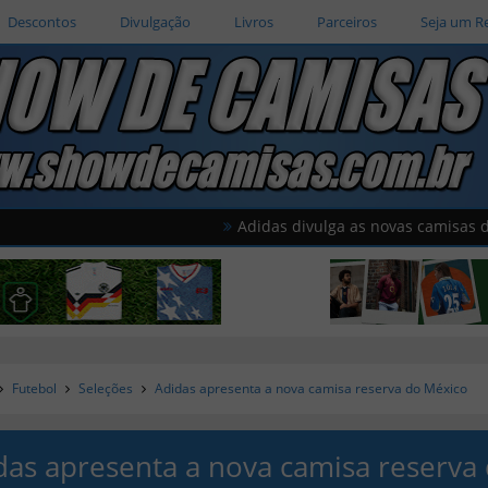
Descontos
Divulgação
Livros
Parceiros
Seja um R
Adidas divulga as novas camisas do América
Futebol
Seleções
Adidas apresenta a nova camisa reserva do México
das apresenta a nova camisa reserva