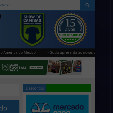
edator
 do México
Sudu apresenta as novas camisas do País de G
Descontos
 do