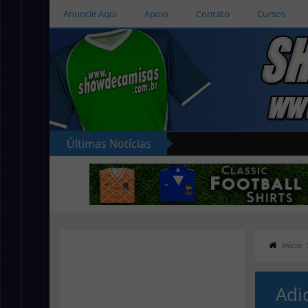
Anuncie Aqui
Apoio
Contato
Cursos
Últimas Notícias
Início
Adi