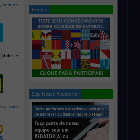
s, compre
Games
 clubes e
Seja Nosso Redator(a)
ertas com