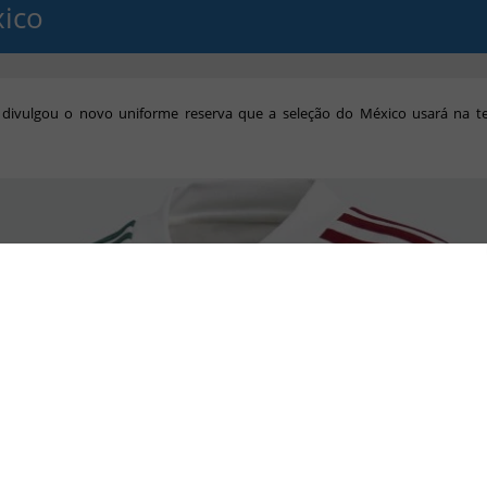
ico
 divulgou o novo uniforme reserva que a seleção do México usará na 