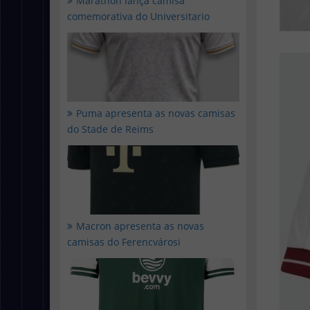
Marathon lança camisa
comemorativa do Universitario
Puma apresenta as novas camisas
do Stade de Reims
Macron apresenta as novas
camisas do Ferencvárosi