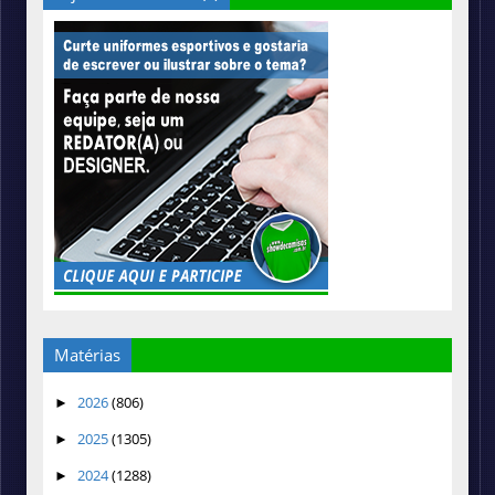
Matérias
2026
(806)
►
2025
(1305)
►
2024
(1288)
►