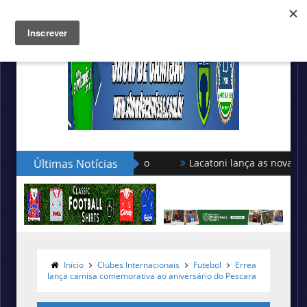
Últimas Notícias
Lacatoni lança as novas camisas do
Início
Clubes Internacionais
Futebol
Errea
lança camisa comemorativa ao aniversário do Pescara