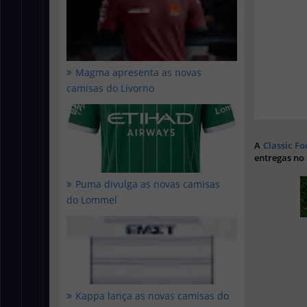
Magma apresenta as novas
camisas do Livorno
A
Classic Fo
entregas no
Puma divulga as novas camisas
do Lommel
Kappa lança as novas camisas do