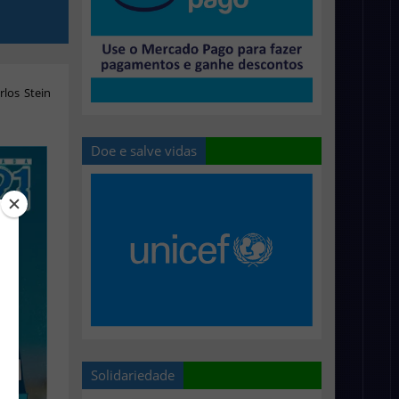
rlos Stein
Doe e salve vidas
Solidariedade