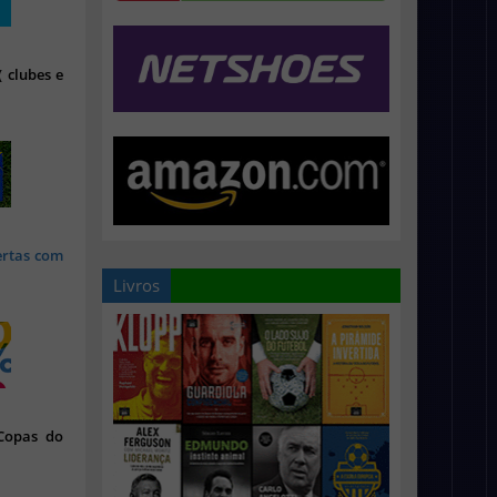
 clubes e
ertas com
Livros
 Copas do