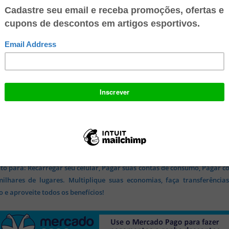
 conta digital 100% gratuita no Mercado Pago e ganhe R$ 10 no seu
o para: Recarregar seu celular, Pagar suas contas de consumo, Pagar c
lhares de lugares. Multiplique suas economias, faça transferência
 e aproveite todos os benefícios!