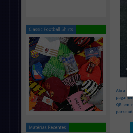
Classic Football Shirts
Abra sua
pagament
QR em mi
parcelado
Matérias Recentes