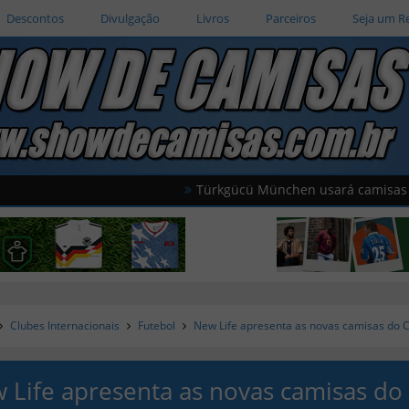
Descontos
Divulgação
Livros
Parceiros
Seja um R
Türkgücü München usará camisas oficiais d
Clubes Internacionais
Futebol
New Life apresenta as novas camisas do C
 Life apresenta as novas camisas do