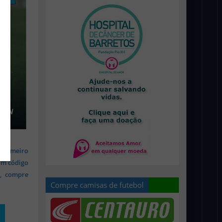
 primeiro
om código
s, compre
Compre camisas de futebol