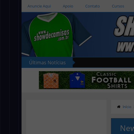
Anuncie Aqui
Apoio
Contato
Cursos
Últimas Notícias
Início
New