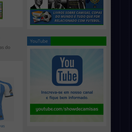
>
YouTube
as do
vas