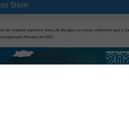
los Stein
nte de material esportivo New Life divulgou os novos uniformes que o Ca
 Campeonato Peruano em 2021.