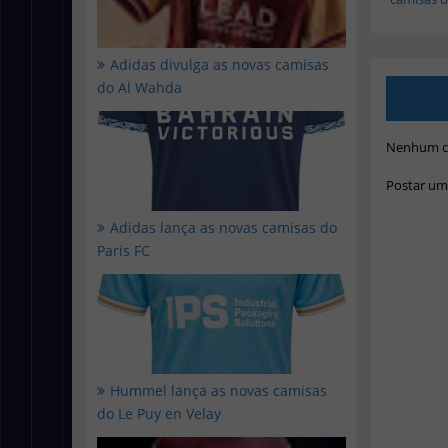
Adidas divulga as novas camisas
do Al Wahda
Nenhum c
Postar um
Adidas lança as novas camisas do
Paris FC
Hummel lança as novas camisas
do Le Puy en Velay