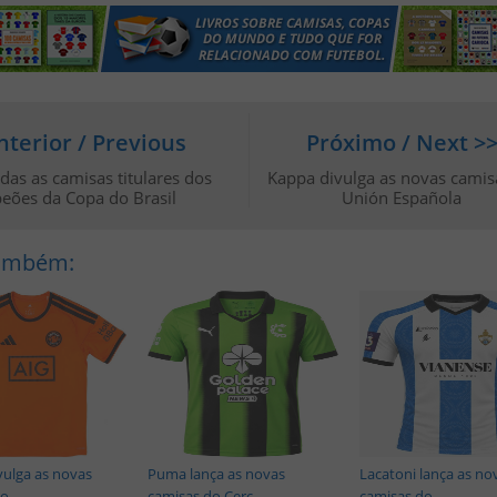
nterior / Previous
Próximo / Next >
odas as camisas titulares dos
Kappa divulga as novas camis
eões da Copa do Brasil
Unión Española
Também:
vulga as novas
Puma lança as novas
Lacatoni lança as no
 ...
camisas do Cerc...
camisas do ...