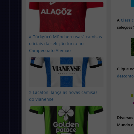
A
Classic
seleções 
Türkgücü München usará camisas
oficiais da seleção turca no
Campeonato Alemão
Clique n
desconto
Lacatoni lança as novas camisas
do Vianense
Diverso
Mundo e 