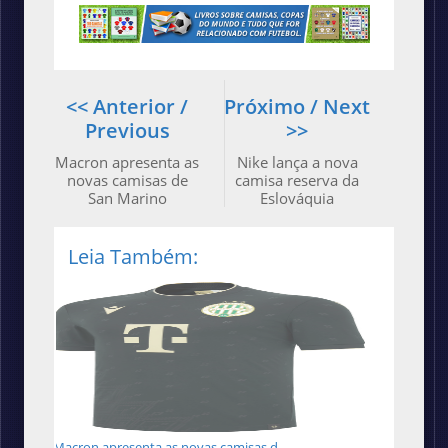
<< Anterior /
Próximo / Next
Previous
>>
Macron apresenta as
Nike lança a nova
novas camisas de
camisa reserva da
San Marino
Eslováquia
Leia Também:
Macron apresenta as novas camisas d...