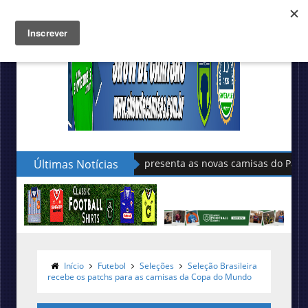
Últimas Notícias
Sudu apresenta as novas camisas do País de Gales
Início
Futebol
Seleções
Seleção Brasileira
recebe os patchs para as camisas da Copa do Mundo