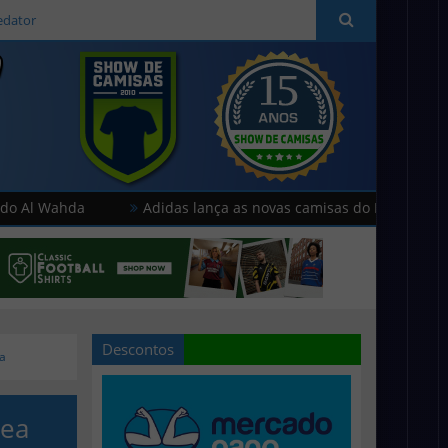
edator
a
Adidas lança as novas camisas do Paris FC
Hummel
Descontos
ea
sea