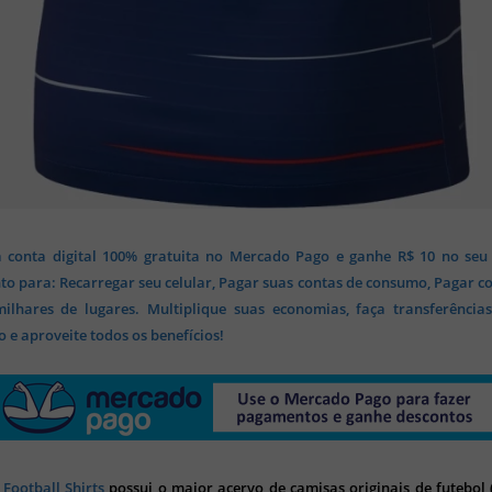
 conta digital 100% gratuita no Mercado Pago e ganhe R$ 10 no seu
o para: Recarregar seu celular, Pagar suas contas de consumo, Pagar c
lhares de lugares. Multiplique suas economias, faça transferência
 e aproveite todos os benefícios!
 Football Shirts
possui o maior acervo de camisas originais de futebol (