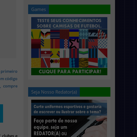
Games
 primeiro
om código
s, compre
Seja Nosso Redator(a)
 clubes e