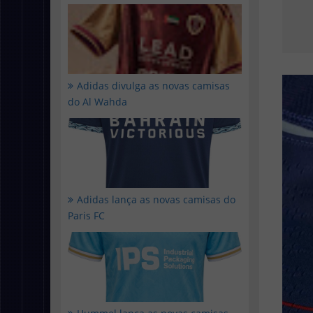
Adidas divulga as novas camisas
do Al Wahda
Adidas lança as novas camisas do
Paris FC