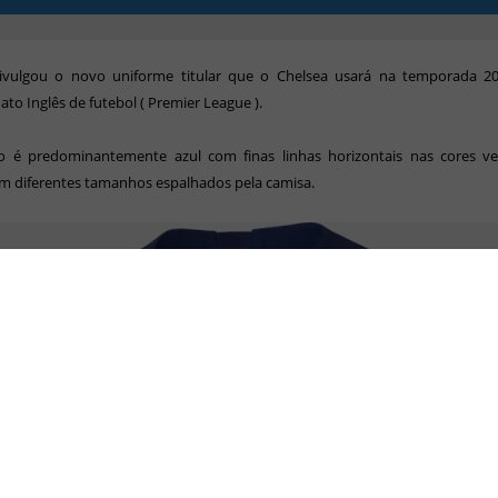
ivulgou o novo uniforme titular que o Chelsea usará na temporada 2
o Inglês de futebol ( Premier League ).
 é predominantemente azul com finas linhas horizontais nas cores v
m diferentes tamanhos espalhados pela camisa.