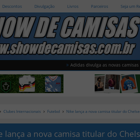
Descontos
Divulgação
Livros
Parceiros
Seja um R
Adidas divulga as novas camisas do Al Wahd
Clubes Internacionais
Futebol
Nike lança a nova camisa titular do Chels
e lança a nova camisa titular do Chel