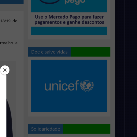
018/19 do
ermelho e
Doe e salve vidas
Solidariedade