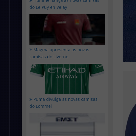
Hummel lança as novas camisas
do Le Puy en Velay
Magma apresenta as novas
camisas do Livorno
Puma divulga as novas camisas
do Lommel