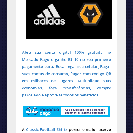
Abra sua conta digital 100% gratuita no
Mercado Pago e ganhe R$ 10 no seu primeiro
pagamento para: Recarregar seu celular, Pagar
suas contas de consumo, Pagar com código QR
em milhares de lugares. Multiplique suas
economias, faça transferências, compre
parcelado e aproveite todos os benefícios!
A
Classic Football Shirts
possui o maior acervo