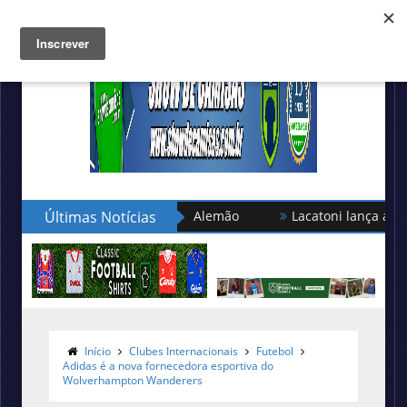
 turca no Campeonato Alemão
Últimas Notícias
Lacatoni lança as novas cam
Início
Clubes Internacionais
Futebol
Adidas é a nova fornecedora esportiva do
Wolverhampton Wanderers