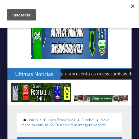
Últimas Notícias
Sudu apresenta as novas camisas do País de Gal
Início
Clubes Brasileiros
Futebol
Nova
terceira camisa do Cruzeiro tem imagem vazada