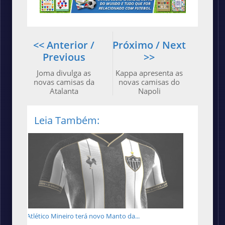
<< Anterior /
Próximo / Next
Previous
>>
Joma divulga as
Kappa apresenta as
novas camisas da
novas camisas do
Atalanta
Napoli
Leia Também:
Atlético Mineiro terá novo Manto da...