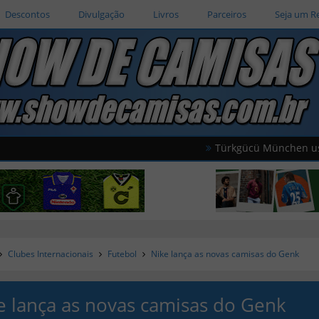
Descontos
Divulgação
Livros
Parceiros
Seja um R
Türkgücü München usará camisas
Clubes Internacionais
Futebol
Nike lança as novas camisas do Genk
e lança as novas camisas do Genk