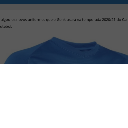
ivulgou os novos uniformes que o Genk usará na temporada 2020/21 do C
futebol.