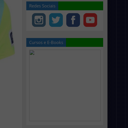
Redes Sociais
Cursos e E-Books