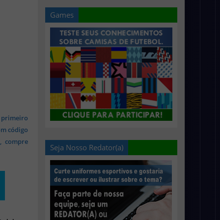
Games
 primeiro
om código
s, compre
Seja Nosso Redator(a)