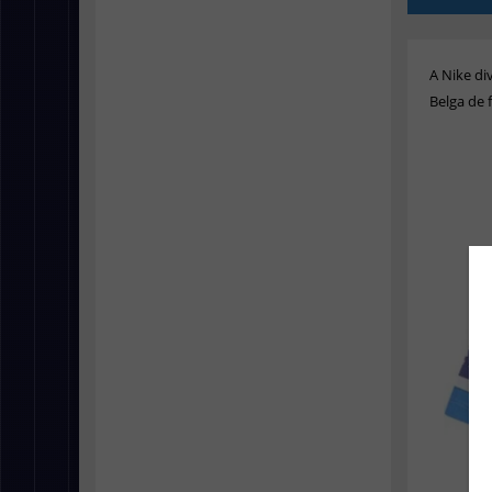
A Nike d
Belga de 