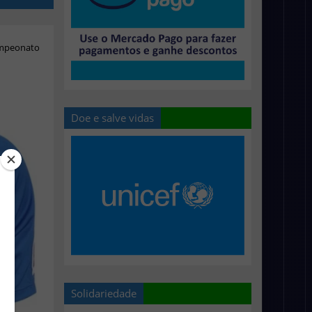
ampeonato
Doe e salve vidas
Solidariedade