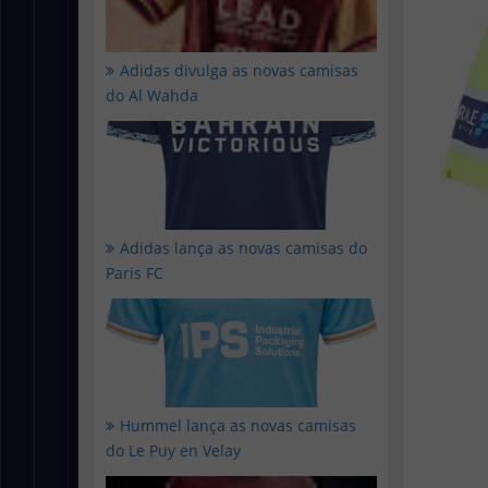
Adidas divulga as novas camisas
do Al Wahda
Adidas lança as novas camisas do
Paris FC
Hummel lança as novas camisas
do Le Puy en Velay