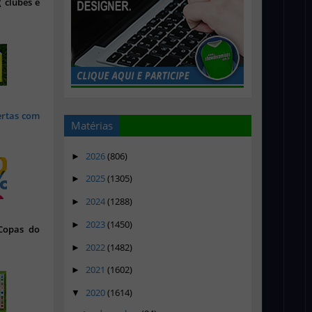
 clubes e
ertas com
Matérias
2026
(806)
►
2025
(1305)
►
2024
(1288)
►
2023
(1450)
►
 Copas do
2022
(1482)
►
2021
(1602)
►
2020
(1614)
▼