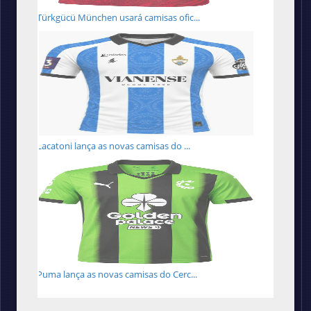
Türkgücü München usará camisas ofic...
Lacatoni lança as novas camisas do ...
Puma lança as novas camisas do Cerc...