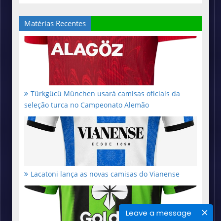
Matérias Recentes
Türkgücü München usará camisas oficiais da
seleção turca no Campeonato Alemão
Lacatoni lança as novas camisas do Vianense
Leave a message