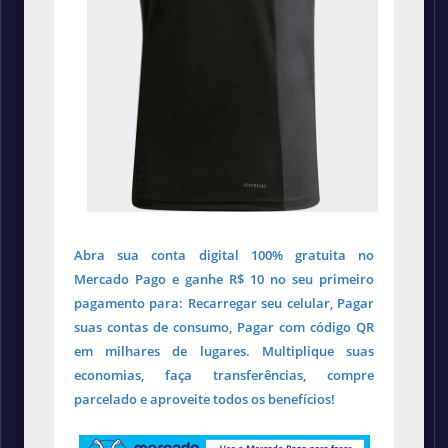
Abra sua conta digital 100% gratuita no
Mercado Pago e ganhe R$ 10 no seu primeiro
pagamento para: Recarregar seu celular, Pagar
suas contas de consumo, Pagar com código QR
em milhares de lugares. Multiplique suas
economias, faça transferências, compre
parcelado e aproveite todos os benefícios!