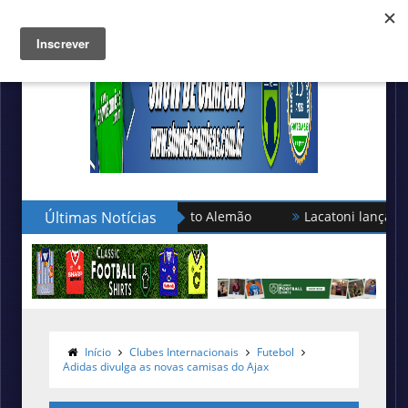
ão turca no Campeonato Alemão
Últimas Notícias
Lacatoni lança as novas ca
Início
Clubes Internacionais
Futebol
Adidas divulga as novas camisas do Ajax