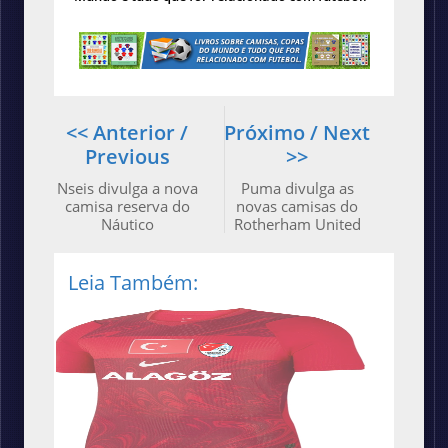
<< Anterior /
Próximo / Next
Previous
>>
Nseis divulga a nova
Puma divulga as
camisa reserva do
novas camisas do
Náutico
Rotherham United
Leia Também: