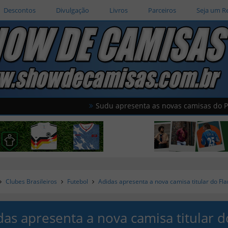
Descontos
Divulgação
Livros
Parceiros
Seja um R
Sudu apresenta as novas camisas do País de Gales
Clubes Brasileiros
Futebol
Adidas apresenta a nova camisa titular do F
das apresenta a nova camisa titular d