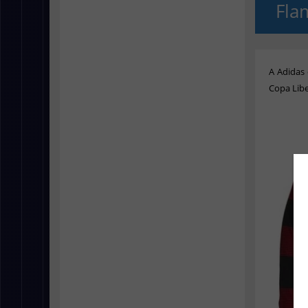
Fla
A Adidas
Copa Libe