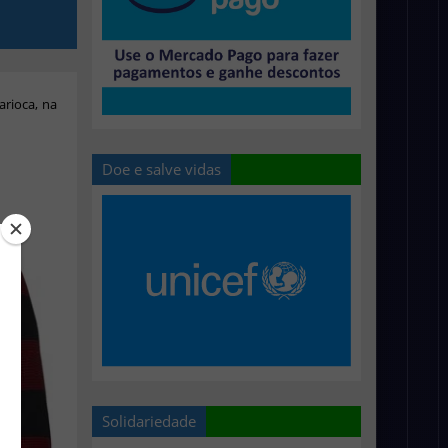
rioca, na
Doe e salve vidas
Solidariedade