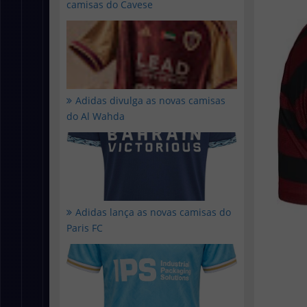
camisas do Cavese
Adidas divulga as novas camisas
do Al Wahda
Adidas lança as novas camisas do
Paris FC