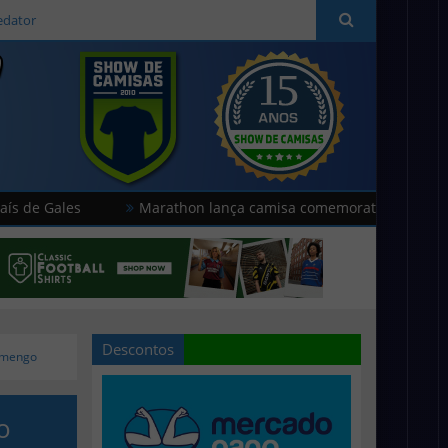
edator
Marathon lança camisa comemorativa do Universitario
Descontos
lamengo
o