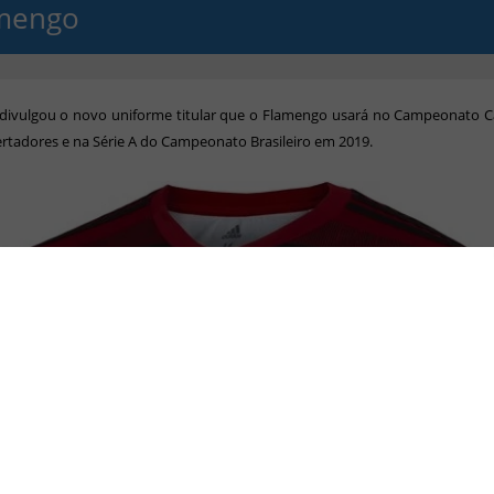
mengo
 divulgou o novo uniforme titular que o Flamengo usará no Campeonato Ca
rtadores e na Série A do Campeonato Brasileiro em 2019.