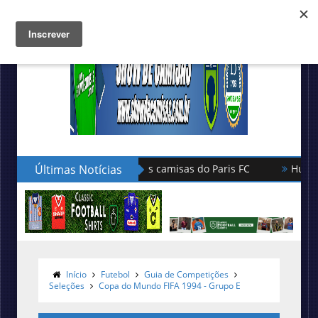
Últimas Notícias
Hummel lança as novas camisas do
Início
Futebol
Guia de Competições
Seleções
Copa do Mundo FIFA 1994 - Grupo E