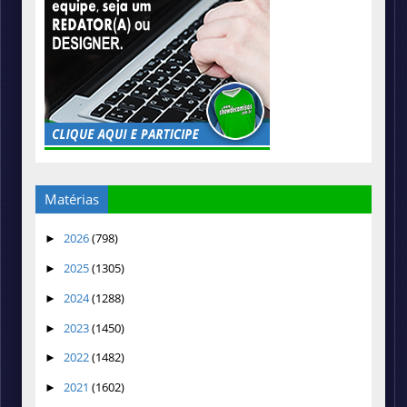
Matérias
2026
(798)
►
2025
(1305)
►
2024
(1288)
►
2023
(1450)
►
2022
(1482)
►
2021
(1602)
►