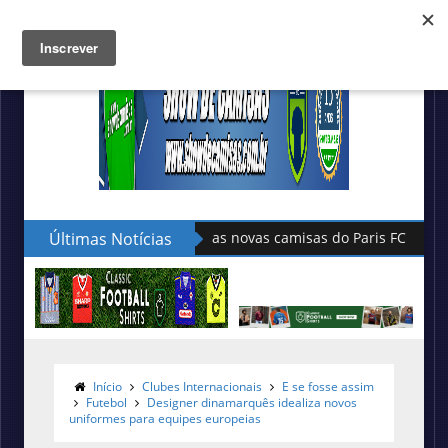
Últimas Notícias
Hummel lança as novas camisas do Le P
Início
Clubes Internacionais
E se fosse assim
Futebol
Designer dinamarquês idealiza novos
uniformes para equipes europeias