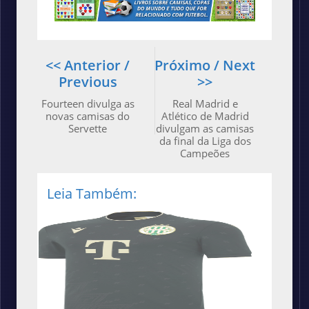
<< Anterior /
Próximo / Next
Previous
>>
Fourteen divulga as
Real Madrid e
novas camisas do
Atlético de Madrid
Servette
divulgam as camisas
da final da Liga dos
Campeões
Leia Também: