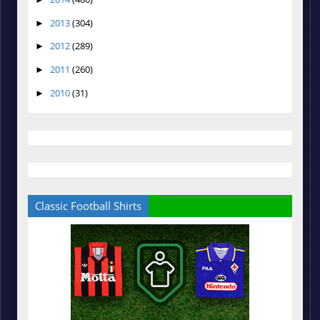
2013
(304)
►
2012
(289)
►
2011
(260)
►
2010
(31)
►
Classic Football Shirts