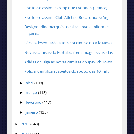
E se fosse assim - Olympique Lyonnais (França)
E se fosse assim - Club Atlético Boca Juniors (Arg...
Designer dinamarquês idealiza novos uniformes
para...
Sócios desenharão a terceira camisa do Vila Nova
Novas camisas do Fortaleza tem imagens vazadas
Adidas divulga as novas camisas do Ipswich Town
Polícia identifica suspeitos do roubo das 10 mil c...
abril
(108)
►
março
(113)
►
fevereiro
(117)
►
janeiro
(135)
►
2015
(643)
►
2014
(486)
►