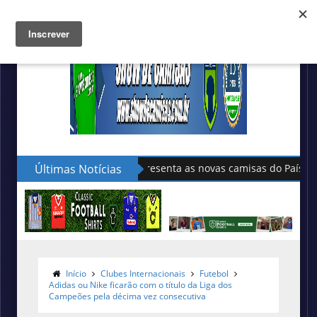
Últimas Notícias
Sudu apresenta as novas camisas do País de Gales
Início
Clubes Internacionais
Futebol
Adidas ou Nike ficarão com o título da Liga dos
Campeões pela décima vez consecutiva