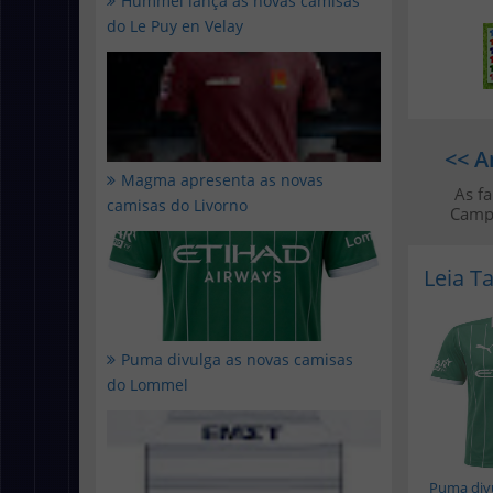
Hummel lança as novas camisas
do Le Puy en Velay
<< A
Magma apresenta as novas
As fa
camisas do Livorno
Camp
Leia 
Puma divulga as novas camisas
do Lommel
Puma divu