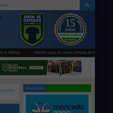
edator
hda
Adidas lança as novas camisas do Paris FC
Humm
Descontos
Campeonato