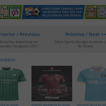
nterior / Previous
Próximo / Next >
bricantes esportivas no
Alluri Sports divulga as novas 
eonato Paraguaio 2021
do Ituano
Também:
lga as novas
Magma apresenta as novas
Hummel lança as no