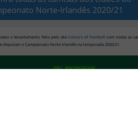
peonato Norte-Irlandês 2020/21
baixo o levantamento feito pelo site
Colours of Football
com todas as ca
ue disputam o Campeonato Norte-Irlandês na temporada 2020/21.