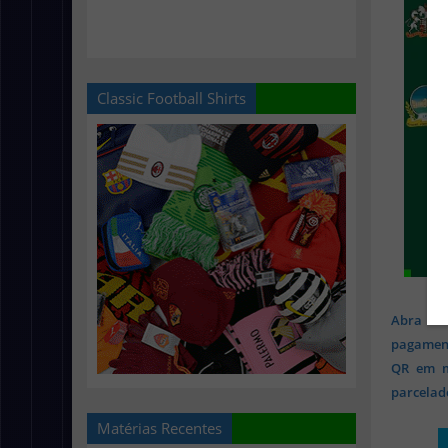
Classic Football Shirts
Abra sua
pagament
QR em mi
parcelado
Matérias Recentes