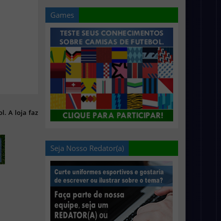
Games
l. A loja faz
Seja Nosso Redator(a)