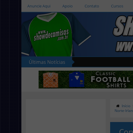
Anuncie Aqui
Apoio
Contato
Cursos
Últimas Notícias
Início
Norte-Irla
Con