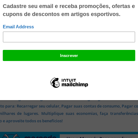
 conta digital 100% gratuita no Mercado Pago e ganhe R$ 10 no seu
o para: Recarregar seu celular, Pagar suas contas de consumo, Pagar c
lhares de lugares. Multiplique suas economias, faça transferência
 e aproveite todos os benefícios!