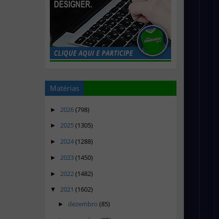
Matérias
2026
(798)
►
2025
(1305)
►
2024
(1288)
►
2023
(1450)
►
2022
(1482)
►
2021
(1602)
▼
dezembro
(85)
►