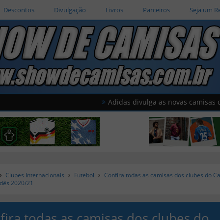
Descontos
Divulgação
Livros
Parceiros
Seja um R
Adidas divulga as novas camisas do Al Wa
Clubes Internacionais
Futebol
Confira todas as camisas dos clubes do 
ndês 2020/21
fira todas as camisas dos clubes do