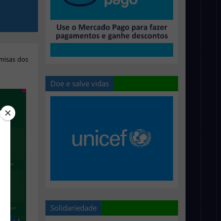
misas dos
Doe e salve vidas
Solidariedade