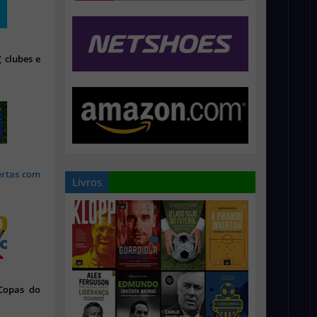
 clubes e
ertas com
Livros
 Copas do