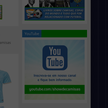
YouTube
>
camisas
vas