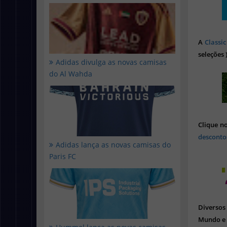
A
Classic
seleções 
Adidas divulga as novas camisas
do Al Wahda
Clique n
desconto
Adidas lança as novas camisas do
Paris FC
Diverso
Mundo e 