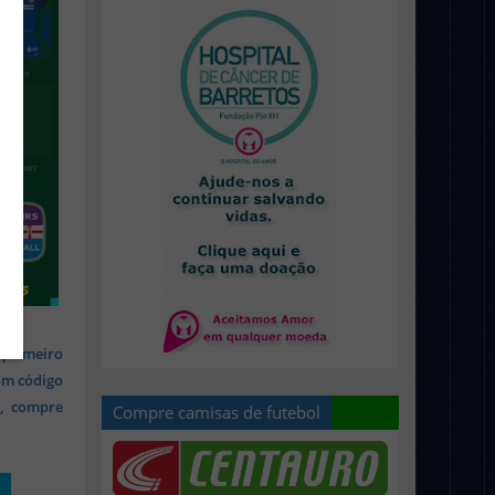
 primeiro
om código
s, compre
Compre camisas de futebol