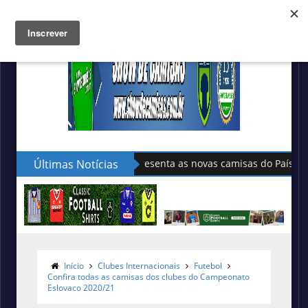
Últimas Notícias
Sudu apresenta as novas camisas do País de Gales
Início
Clubes Internacionais
Futebol
Confira todas as camisas dos clubes do Campeonato
Eslovaco 2020/21