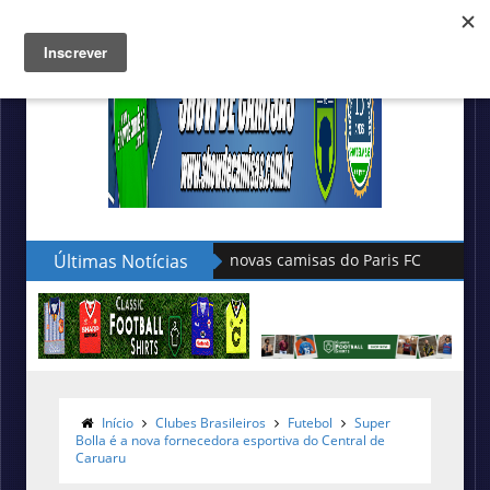
Últimas Notícias
Hummel lança as novas camisas do
Início
Clubes Brasileiros
Futebol
Super
Bolla é a nova fornecedora esportiva do Central de
Caruaru