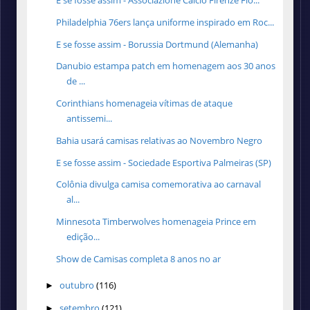
E se fosse assim - Associazione Calcio Firenze Fio...
Philadelphia 76ers lança uniforme inspirado em Roc...
E se fosse assim - Borussia Dortmund (Alemanha)
Danubio estampa patch em homenagem aos 30 anos
de ...
Corinthians homenageia vítimas de ataque
antissemi...
Bahia usará camisas relativas ao Novembro Negro
E se fosse assim - Sociedade Esportiva Palmeiras (SP)
Colônia divulga camisa comemorativa ao carnaval
al...
Minnesota Timberwolves homenageia Prince em
edição...
Show de Camisas completa 8 anos no ar
outubro
(116)
►
setembro
(121)
►