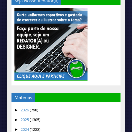
Seja Nosso Redator(a)
Matérias
2026
(798)
►
2025
(1305)
►
2024
(1288)
►