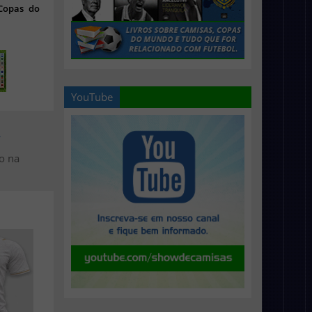
 Copas do
YouTube
>
o na