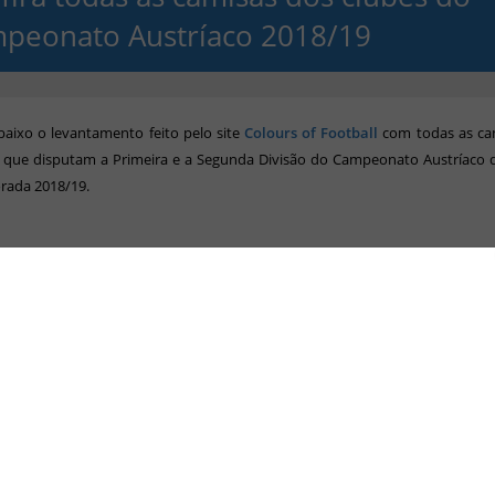
peonato Austríaco 2018/19
baixo o levantamento feito pelo site
Colours of Football
com todas as ca
s que disputam a Primeira e a Segunda Divisão do Campeonato Austríaco d
rada 2018/19.