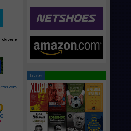
 clubes e
Livros
ertas com