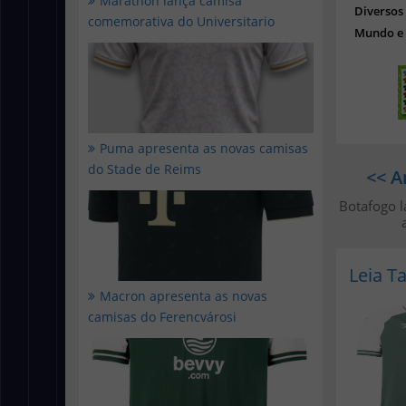
Marathon lança camisa
Diverso
comemorativa do Universitario
Mundo e 
Puma apresenta as novas camisas
do Stade de Reims
<< A
Botafogo 
Leia 
Macron apresenta as novas
camisas do Ferencvárosi