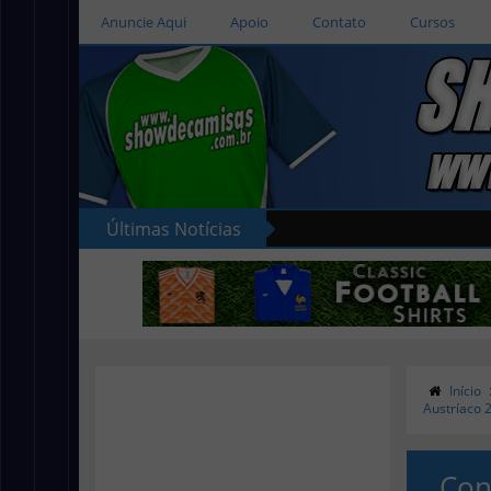
Anuncie Aqui
Apoio
Contato
Cursos
Últimas Notícias
Início
Austríaco 
Con