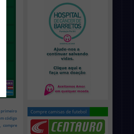
 primeiro
Compre camisas de futebol
om código
s, compre