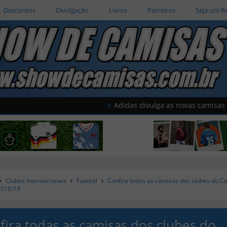
Descontos
Divulgação
Livros
Parceiros
Seja um R
Adidas divulga as novas camisas do Améri
Clubes Internacionais
Futebol
Confira todas as camisas dos clubes do 
2018/19
fira todas as camisas dos clubes do