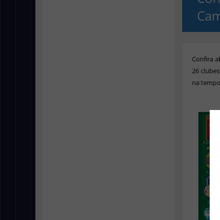
Cam
Confira a
26 clube
na tempo