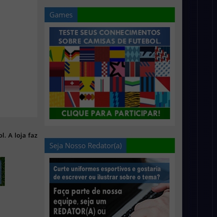
Games
l. A loja faz
Seja Nosso Redator(a)