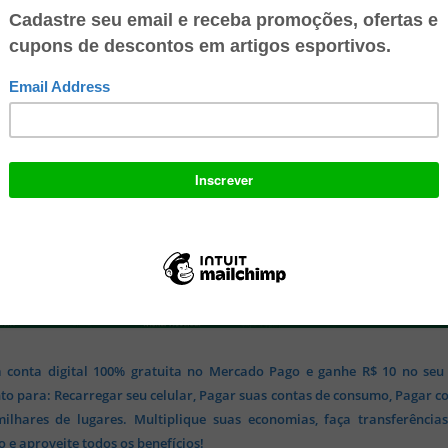
 conta digital 100% gratuita no Mercado Pago e ganhe R$ 10 no seu
o para: Recarregar seu celular, Pagar suas contas de consumo, Pagar c
lhares de lugares. Multiplique suas economias, faça transferência
 e aproveite todos os benefícios!