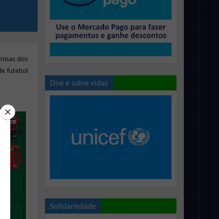
misas dos
e futebol
Doe e salve vidas
Solidariedade