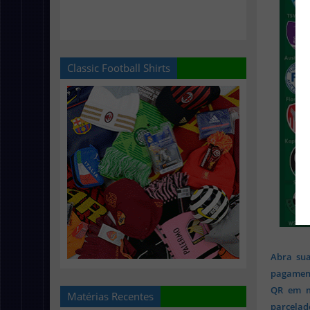
Classic Football Shirts
Abra sua
pagament
QR em mi
Matérias Recentes
parcelado