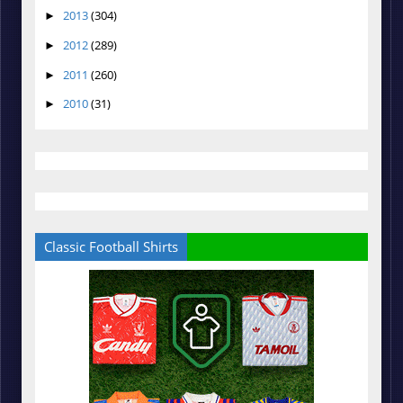
2013
(304)
►
2012
(289)
►
2011
(260)
►
2010
(31)
►
Classic Football Shirts