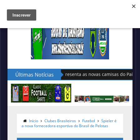
Últimas Notícias
Sudu apresenta as novas camisas do País de Gales
Início
Clubes Brasileiros
Futebol
Spieler é
a nova fornecedora esportiva do Brasil de Pelotas