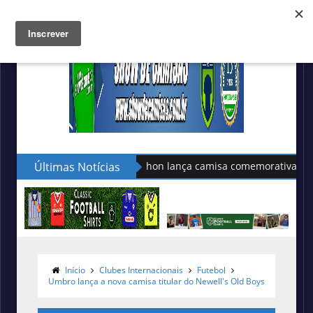
Últimas Notícias
Puma apresenta as novas cami
Início
Clubes Internacionais
Futebol
Umbro lança a nova camisa titular do Newell's Old Boys