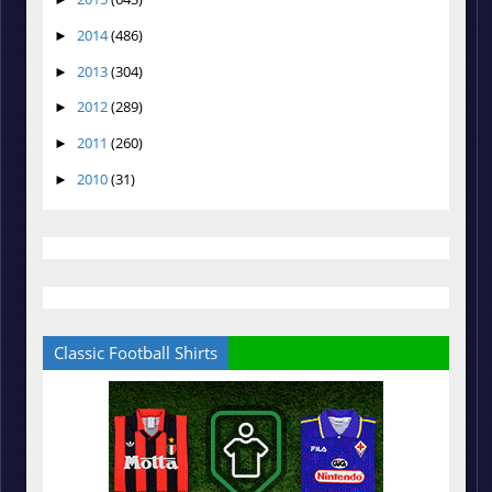
2014
(486)
►
2013
(304)
►
2012
(289)
►
2011
(260)
►
2010
(31)
►
Classic Football Shirts