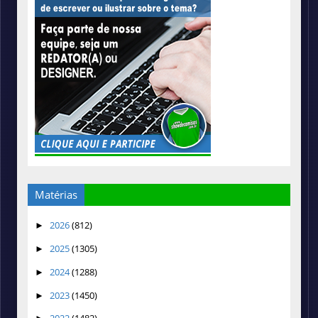
Matérias
2026
(812)
►
2025
(1305)
►
2024
(1288)
►
2023
(1450)
►