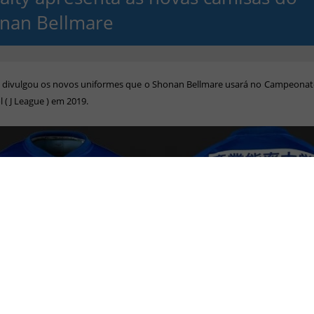
nan Bellmare
y divulgou os novos uniformes que o Shonan Bellmare usará no Campeonat
l ( J League ) em 2019.