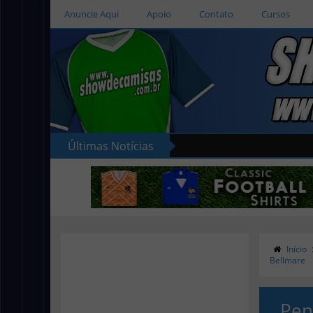
Anuncie Aqui
Apoio
Contato
Cursos
Últimas Notícias
Início
Bellmare
Pen