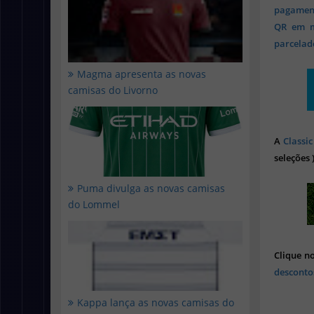
pagament
QR em mi
parcelado
Magma apresenta as novas
camisas do Livorno
A
Classic
seleções 
Puma divulga as novas camisas
do Lommel
Clique n
desconto
Kappa lança as novas camisas do