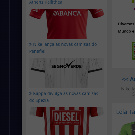
Athens Kallithea
Diverso
Mundo e 
Nike lança as novas camisas do
Penafiel
<< A
Nike l
Kappa divulga as novas camisas
S
do Spezia
Leia 