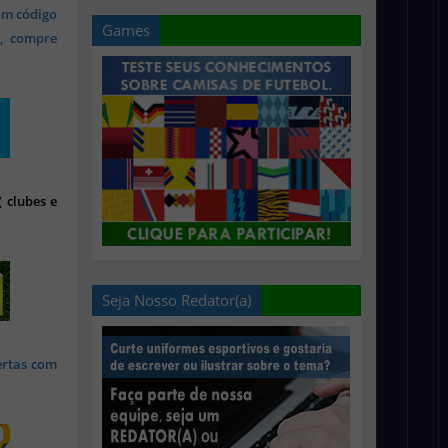
om código
Games
s, compre
 clubes e
Seja Nosso Redator(a)
ertas com