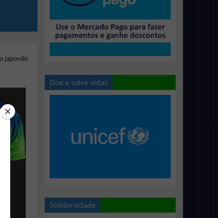
o Japonês
Doe e salve vidas
Solidariedade