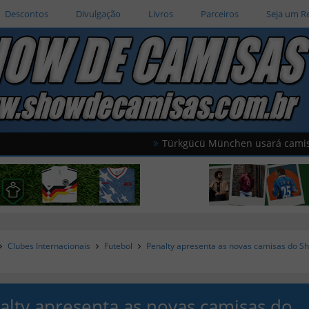
Descontos
Divulgação
Livros
Parceiros
Seja um R
Türkgücü München usará camisas oficiais
Clubes Internacionais
Futebol
Penalty apresenta as novas camisas do S
alty apresenta as novas camisas do