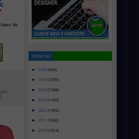
 Copas do
Matérias
2026
(806)
►
2025
(1305)
>
►
2024
(1288)
►
ação
)
2023
(1450)
►
2022
(1482)
►
2021
(1602)
►
2020
(1614)
►