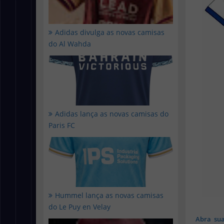
Adidas divulga as novas camisas
do Al Wahda
Adidas lança as novas camisas do
Paris FC
Hummel lança as novas camisas
do Le Puy en Velay
Abra sua