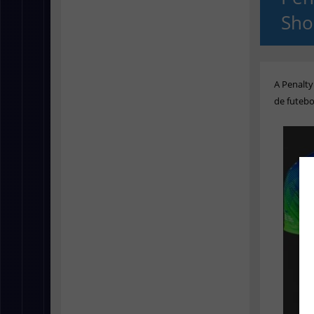
Sho
A Penalt
de futebo