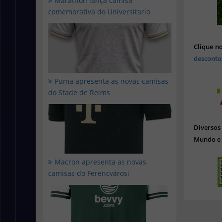
Marathon lança camisa
comemorativa do Universitario
Clique n
desconto
Puma apresenta as novas camisas
do Stade de Reims
Diverso
Mundo e 
Macron apresenta as novas
camisas do Ferencvárosi