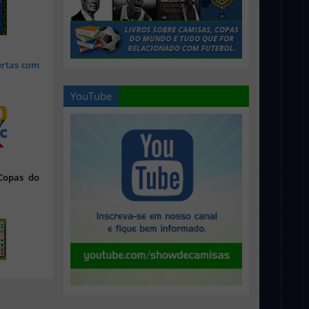
ertas com
YouTube
 Copas do
>