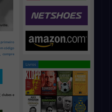
 primeiro
om código
s, compre
Livros
 clubes e