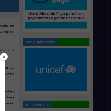
 usado no
nova marca
Doe e salve vidas
le e uma
formes da
 gênero no
clube terá
o a frase
rina e do
Solidariedade