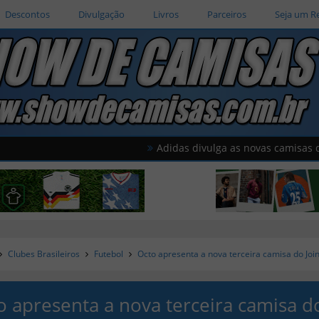
Descontos
Divulgação
Livros
Parceiros
Seja um R
Adidas divulga as novas camisas do América
Clubes Brasileiros
Futebol
Octo apresenta a nova terceira camisa do Join
o apresenta a nova terceira camisa d