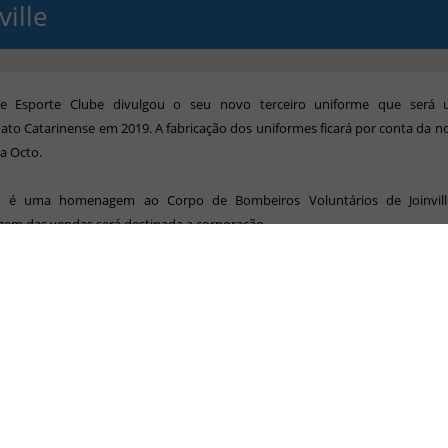
ville
lle Esporte Clube divulgou o seu novo terceiro uniforme que será
o Catarinense em 2019. A fabricação dos uniformes ficará por conta da 
 a Octo.
a é uma homenagem ao Corpo de Bombeiros Voluntários de Joinvil
gem das vendas será destinada a corporação.
 possui nas mangas as insígnias “Joinville” e “01” usadas nos uni
o. São elas que identificam a instituição joinvilense como a primeira do
xo, está o número do telefone de emergência “193”. No peito, o escudo do 
hia do brasão da corporação. Na barra da camisa, estão o selo contend
os Voluntários”, o ano de fundação “1892” e as bandeiras de Santa Cata