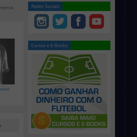
Redes Sociais
reserva
Cursos e E-Books
á novo
k