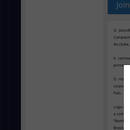
Join
O Joinvi
Campeonat
do clube,
A camis
porcenta
O modelo
corporaçã
País.
Logo abai
a compan
“Bombeir
Brasil.