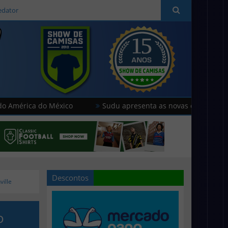
edator
 do México
Sudu apresenta as novas camisas do País de G
Descontos
ville
o