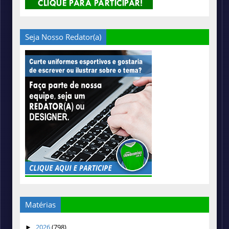
Seja Nosso Redator(a)
Matérias
2026
(798)
►