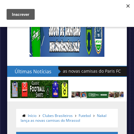
Últimas Notícias
Hummel lança as novas camisas do
Início
Clubes Brasileiros
Futebol
Nakal
lança as novas camisas do Mirassol