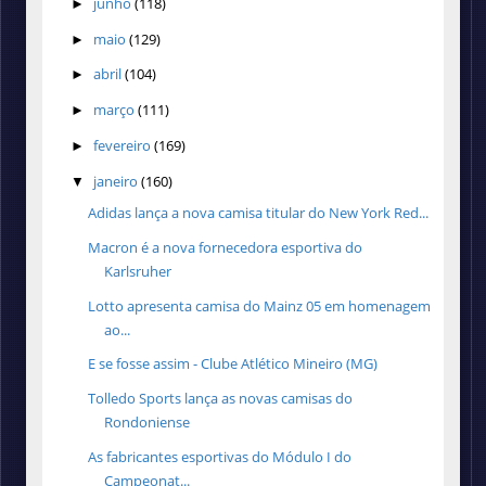
junho
(118)
►
maio
(129)
►
abril
(104)
►
março
(111)
►
fevereiro
(169)
►
janeiro
(160)
▼
Adidas lança a nova camisa titular do New York Red...
Macron é a nova fornecedora esportiva do
Karlsruher
Lotto apresenta camisa do Mainz 05 em homenagem
ao...
E se fosse assim - Clube Atlético Mineiro (MG)
Tolledo Sports lança as novas camisas do
Rondoniense
As fabricantes esportivas do Módulo I do
Campeonat...