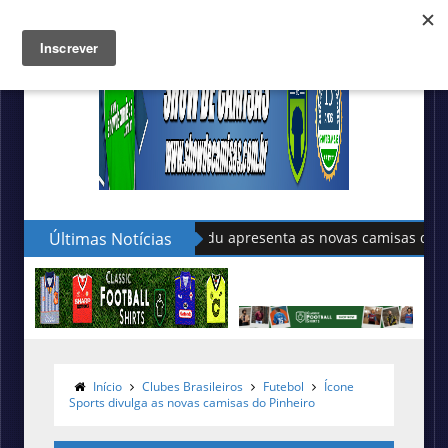
Últimas Notícias
Sudu apresenta as novas camisas do País de G
Início
Clubes Brasileiros
Futebol
Ícone
Sports divulga as novas camisas do Pinheiro