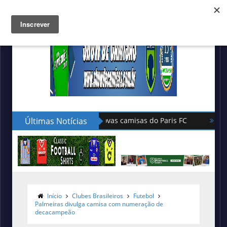
Últimas Notícias
Hummel lança as novas camisas do Le
Início
Clubes Brasileiros
Futebol
Palmeiras divulga camisa com numeração de
decacampeão