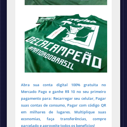
Abra sua conta digital 100% gratuita no
Mercado Pago e ganhe R$ 10 no seu primeiro
pagamento para: Recarregar seu celular, Pagar
suas contas de consumo, Pagar com código QR
em milhares de lugares. Multiplique suas
economias, faça transferências, compre
parcelado e aproveite todos os benefícios!