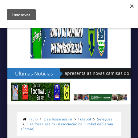
Últimas Notícias
Sudu apresenta as novas camisas do País de Gales
Início
E se fosse assim
Futebol
Seleções
E se fosse assim - Associação de Futebol da Sérvia
(Sérvia)