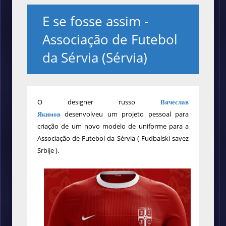
E se fosse assim -
Associação de Futebol
da Sérvia (Sérvia)
O designer russo
Вячеслав
Якимов
desenvolveu
um projeto pessoal
para
criação de um novo
modelo de uniforme
para a
Associação de Futebol da Sérvia ( Fudbalski savez
Srbije ).