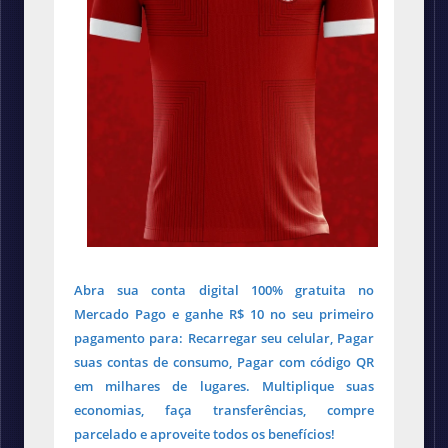
Abra sua conta digital 100% gratuita no
Mercado Pago e ganhe R$ 10 no seu primeiro
pagamento para: Recarregar seu celular, Pagar
suas contas de consumo, Pagar com código QR
em milhares de lugares. Multiplique suas
economias, faça transferências, compre
parcelado e aproveite todos os benefícios!