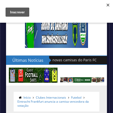
Últimas Notícias
Hummel lança as novas camisas do
Início
Clubes Internacionais
Futebol
Eintracht Frankfurt anuncia a camisa vencedora da
votação