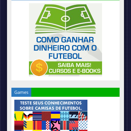
Games