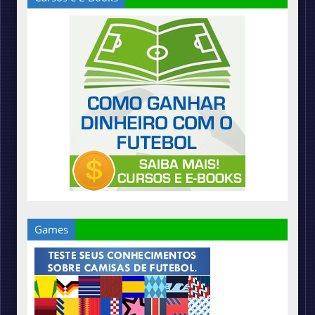
Games