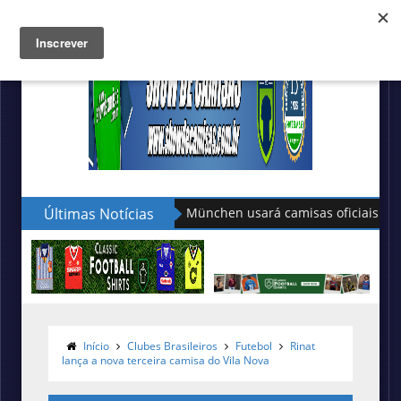
Últimas Notícias
Türkgücü München usará camisas oficiais da seleção 
Início
Clubes Brasileiros
Futebol
Rinat
lança a nova terceira camisa do Vila Nova