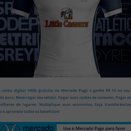
 conta digital 100% gratuita no Mercado Pago e ganhe R$ 10 no seu
o para: Recarregar seu celular, Pagar suas contas de consumo, Pagar c
lhares de lugares. Multiplique suas economias, faça transferência
 e aproveite todos os benefícios!