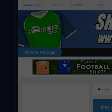
Anuncie Aqui
Apoio
Contato
Cursos
Últimas Notícias
Início
Keu