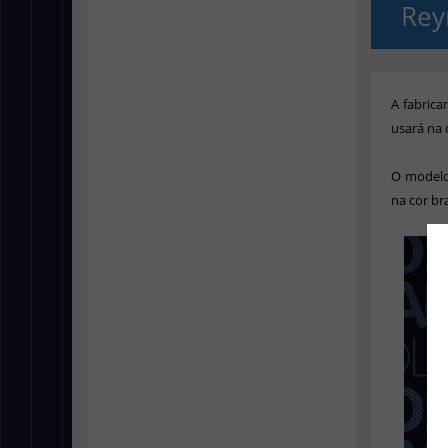
Rey
A fabrica
usará na
O modelo 
na cor br