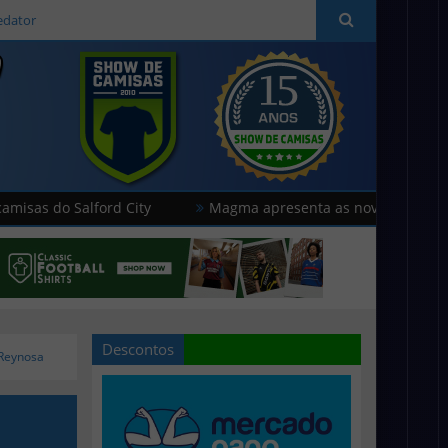
edator
Salford City
Magma apresenta as novas camisas do Caves
Descontos
 Reynosa
o