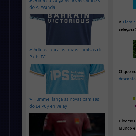
Adidas divulga as novas camisas
do Al Wahda
A
Classic
seleções 
Adidas lança as novas camisas do
Paris FC
Clique n
desconto
Hummel lança as novas camisas
do Le Puy en Velay
Diverso
Mundo e 