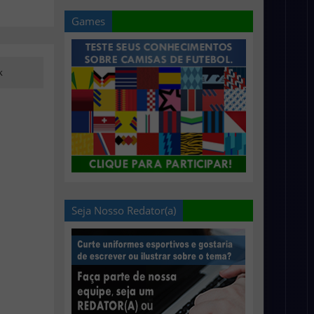
Games
k
Seja Nosso Redator(a)