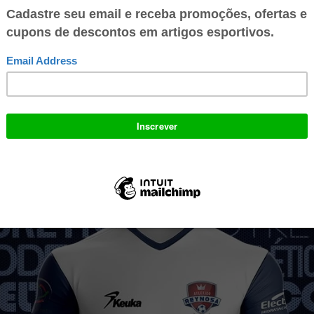
reserva é predominantemente branca com a gola, as mangas e a faixa late
nho.