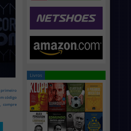
Livros
 primeiro
om código
s, compre