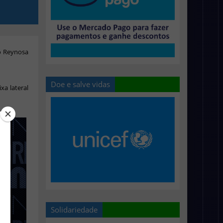
co Reynosa
Doe e salve vidas
xa lateral
Solidariedade