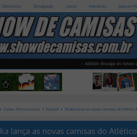
Descontos
Divulgação
Livros
Parceiros
Seja um R
Adidas divulga as novas camisas do 
Clubes Internacionais
Futebol
Keuka lança as novas camisas do Atlético
ka lança as novas camisas do Atlétic