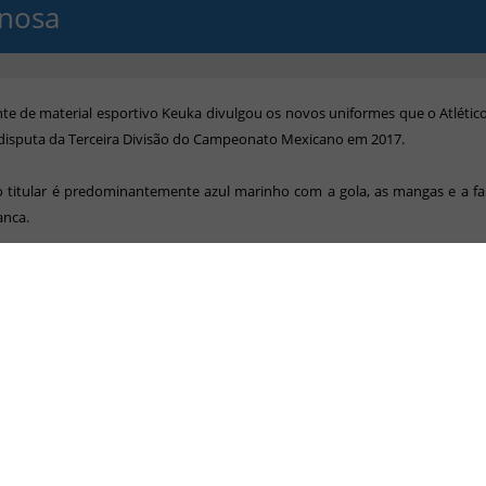
nosa
nte de material esportivo Keuka divulgou os novos uniformes que o Atléti
 disputa da Terceira Divisão do Campeonato Mexicano em 2017.
titular é predominantemente azul marinho com a gola, as mangas e a fai
anca.