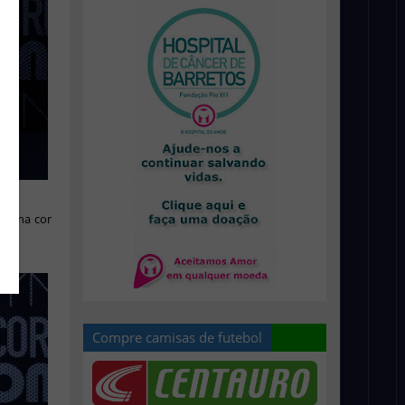
ral na cor
Compre camisas de futebol