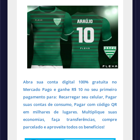
Abra sua conta digital 100% gratuita no
Mercado Pago e ganhe R$ 10 no seu primeiro
pagamento para: Recarregar seu celular, Pagar
suas contas de consumo, Pagar com código QR
em milhares de lugares. Multiplique suas
economias, faça transferências, compre
parcelado e aproveite todos os benefícios!