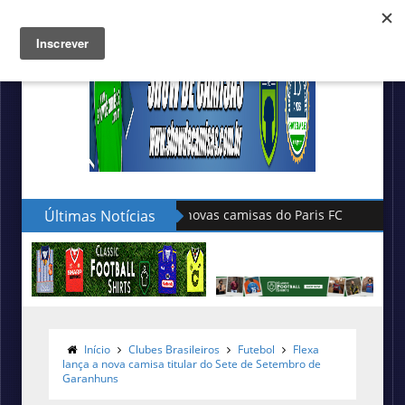
Últimas Notícias
Hummel lança as novas camisas do
Início
Clubes Brasileiros
Futebol
Flexa
lança a nova camisa titular do Sete de Setembro de
Garanhuns