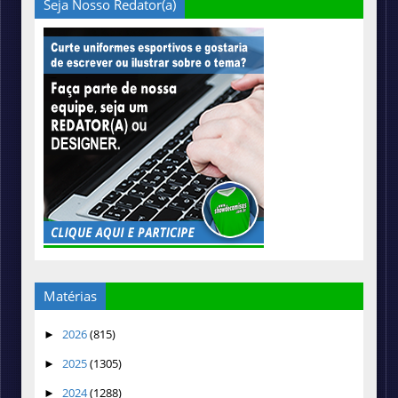
Seja Nosso Redator(a)
Matérias
2026
(815)
►
2025
(1305)
►
2024
(1288)
►