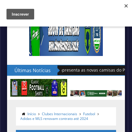
Últimas Notícias
Sudu apresenta as novas camisas do País de Gales
Início
Clubes Internacionais
Futebol
Adidas e MLS renovam contrato até 2024